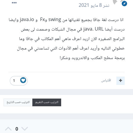
نشر
8 مايو 2021
انا درست لغة جافا بجميع تقنياتها من swing وFx و java.io وايضا
درست أيضا java. URL في مجال الشبكات وصممت لى بعض
البرامج الصغيره الان اريد اعرف ماهي أهم المكاتب في جافا وما
خطوتي التاليه وأريد اعرف أهم الأدوات التي تساعدني في مجال
برمجة سطح المكتب والاندرويد وشكرا
اقتباس
1
الترتيب حسب التقييم
الترتيب حسب التاريخ
0