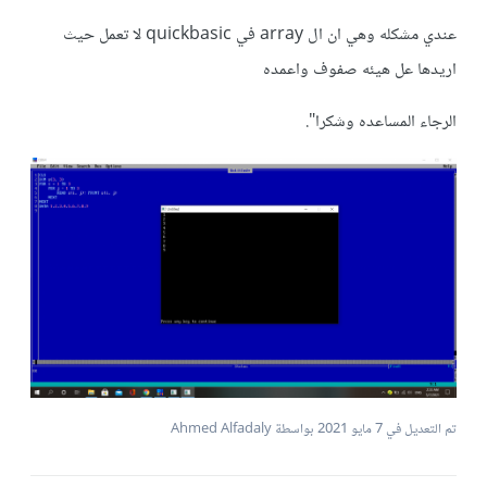
عندي مشكله وهي ان ال array في quickbasic لا تعمل حيث
اريدها عل هيئه صفوف واعمده
الرجاء المساعده وشكرا".
تم التعديل في
7 مايو 2021
بواسطة Ahmed Alfadaly