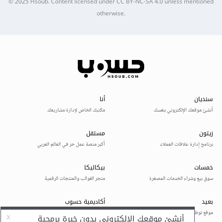
© 2025
Hsoub
.
Content licensed under
CC BY-NC-SA 4.0
unless mentioned
otherwise.