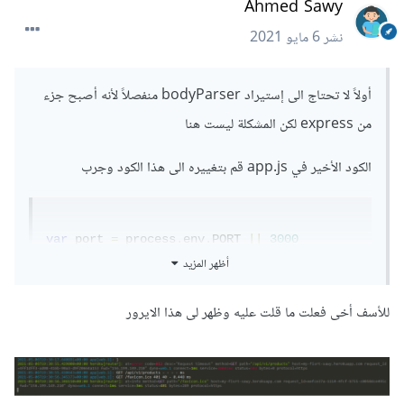
Ahmed Sawy
نشر
6 مايو 2021
أولاً لا تحتاج الى إستيراد bodyParser منفصلاً لأنه أصبح جزء
من express لكن المشكلة ليست هنا
الكود الأخير في app.js قم بتغييره الى هذا الكود وجرب
var
 port 
=
 process
.
env
.
PORT 
||
3000
أظهر المزيد
app
.
listen
(
port
,
function
()
{
  console
.
log
(`
Express
 is running on port 
للأسف أخى فعلت ما قلت عليه وظهر لى هذا الايرور
$
{
port
}`);
});
وهذا الكود