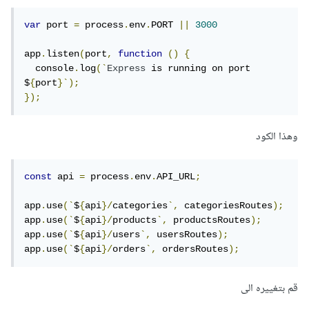
var
 port 
=
 process
.
env
.
PORT 
||
3000
app
.
listen
(
port
,
function
()
{
  console
.
log
(`
Express
 is running on port 
$
{
port
}`);
});
وهذا الكود
const
 api 
=
 process
.
env
.
API_URL
;
app
.
use
(`
$
{
api
}/
categories
`,
 categoriesRoutes
);
app
.
use
(`
$
{
api
}/
products
`,
 productsRoutes
);
app
.
use
(`
$
{
api
}/
users
`,
 usersRoutes
);
app
.
use
(`
$
{
api
}/
orders
`,
 ordersRoutes
);
قم بتغييره الى