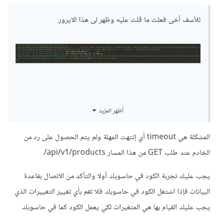
للأسف أخى فعلت ما قلت عليه وظهر لى هذا الايرور
اريد ان اعلم ما معنى هذا ؟
أظهر المزيد
GET /favicon.ico 401 40 - 0.448 ms
المشكلة هي timeout أي إنتهت المهلة ولم يتم الحصول على رد من
الخادم عند طلب GET من هذا المسار api/v1/products/
يجب عليك تجربة الكود في حاسوبك أولا والتأكد من الاتصال بقاعدة
البيانات فإذا اشتغل الكود في حاسوبك فلا تقم بأي تغيير التغييرات الذي
يجب عليك القيام بها هي المتغيرات لكي يعمل الكود كما في حاسوبك