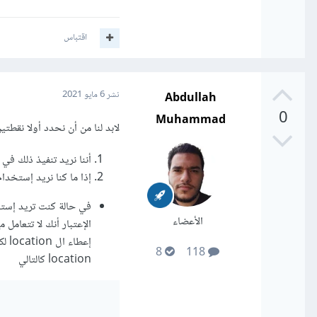
اقتباس
Abdullah
نشر
6 مايو 2021
0
Muhammad
لابد لنا من أن نحدد أولا نقط
أننا نريد تنفيذ ذلك في الجزء الخاص ب nt side
إذا ما كنا نريد إستخدام ذلك دا
الأعضاء
8
118
location كالتالي