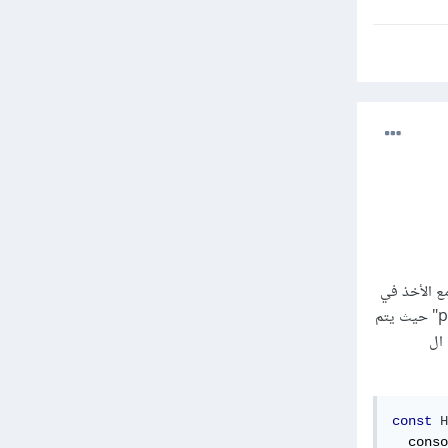
تبعها مع الأخذ في
الإعتبار أنك لا تتعامل مع كلاس في هذه الحاله بحيث يمكنك الحصول على "location" من ال "props" حيث يتم
إستخدام ال
const
H
  conso