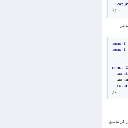
retur
};
الحالة إستخدام "useLocation" المقدم من
import
import
const
C
const
  conso
retur
};
لى كل ماسبق