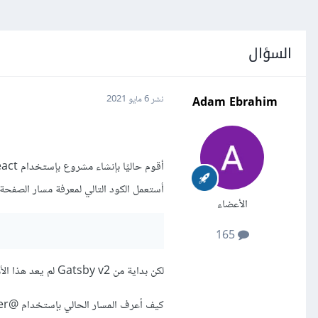
السؤال
Adam Ebrahim
نشر
6 مايو 2021
أستعمل الكود التالي لمعرفة مسار الصفحة ا
الأعضاء
165
لكن بداية من Gatsby v2 لم يعد هذا الأمر متاحًا حيث أصبح يتم أستعمال @reach/router
كيف أعرف المسار الحالي بإستخدام @reach/router