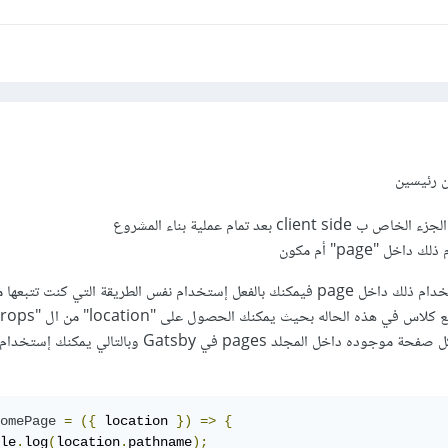
تين رئيسين
clie بعد تمام عملية بناء المشروع
خل "page" أم مكون
في حالة كنت تريد إستخدام ذلك داخل page فيمكنك بالفعل إستخدام نفس الطريقة التي كنت ت
إعطاء ال location لكل صفحة موجوده داخل المجلد pages في Gatsby وبالتالي يمكنك 
omePage
=
({
 location 
})
=>
{
le
.
log
(
location
.
pathname
);