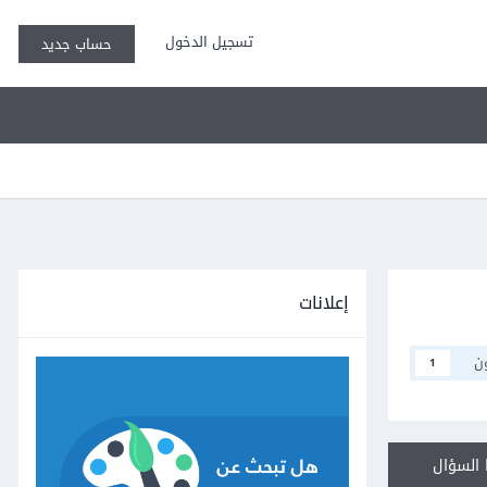
تسجيل الدخول
حساب جديد
إعلانات
ن
1
السؤال