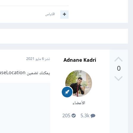
اقتباس
Adnane Kadri
نشر
6 مايو 2021
0
يمكنك تضمين useLocation من @reach/router و من ثم قراءة القيمة على هذا النحو :
الأعضاء
205
5.3k