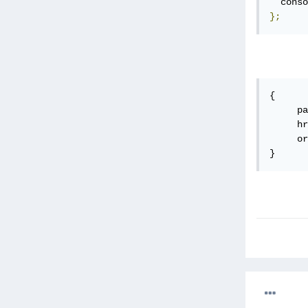
  conso
};
{

     pa
     hr
     or
}