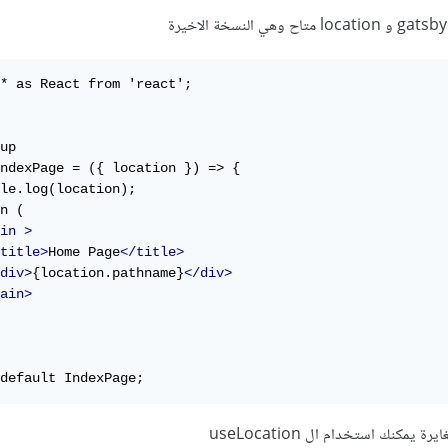
* as React from 'react';

up

ndexPage = ({ location }) => {

le.log(location);

n (

in
>
title>
Home Page
</title>
div>
{location.pathname}
</div>
ain>
default IndexPage;
مكنك استخدام ال useLocation