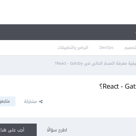
تصميم
DevOps
البرامج والتطبيقات
فية معرفة المسار الحالي في React - Gatsby؟
متابعو
مشاركة
اطرح سؤالًا
أجب على هذا 