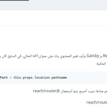
أقوم حاليًا بإنشاء مشروع بإستخدام React و Gatsby وأود تغير المحتوى بناءً على عنوان rl
لحالية:
Path 
=
this
.
props
.
location
.
pathname