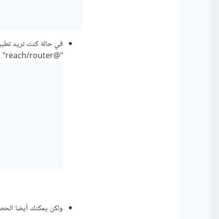
"@reach/router" حيث يعطي الإمكانيه للمكون في هذه الحاله في إستخدام ال location
ولكن يمكنك أيضا الحصو