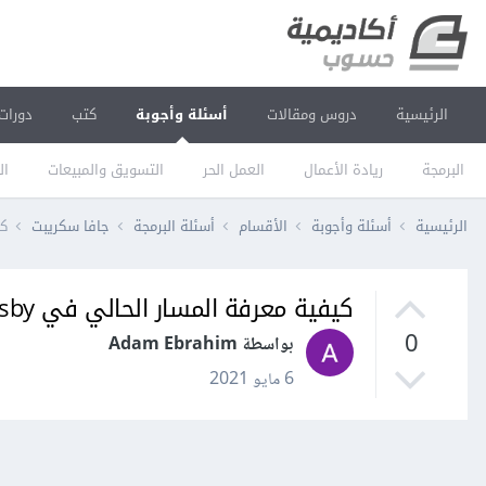
الرئيسية
دروس ومقالات
أسئلة وأجوبة
كتب
دورات
البرمجة
ريادة الأعمال
العمل الحر
التسويق والمبيعات
ال
الرئيسية
أسئلة وأجوبة
الأقسام
أسئلة البرمجة
جافا سكريبت
كي
كيفية معرفة المسار الحالي في React - Gatsby؟
0
بواسطة Adam Ebrahim
6 مايو 2021