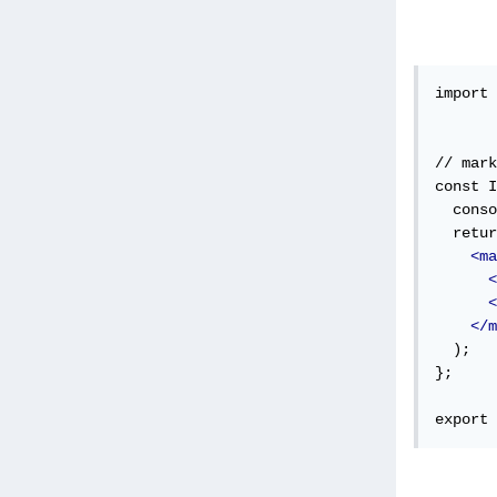
import 
// mark
const I
  conso
  retur
<ma
<
<
</m
  );

};

export 