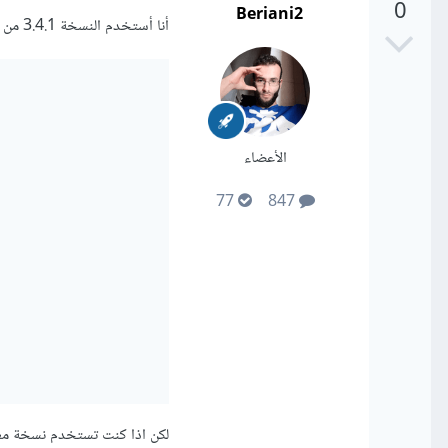
0
Beriani2
أنا أستخدم النسخة 3.4.1 من gatsby و location متاح وهي النسخة الاخيرة
الأعضاء
77
847
لكن اذا كنت تستخدم نسخة مغايرة ي