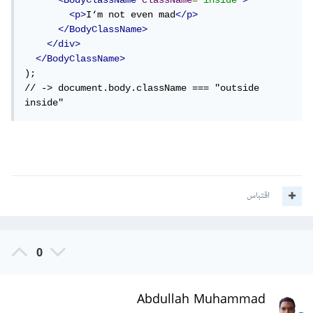
<BodyClassName
className
=
"inside"
>
<p>
I‘m not even mad
</p>
</BodyClassName>
</div>
</BodyClassName>
);

// -> document.body.className === "outside 
inside"
اقتباس
0
Abdullah Muhammad