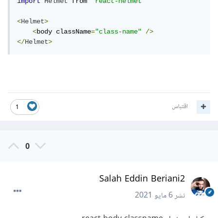
import
Helmet
 from 
'react-helmet'
<
Helmet
>
<
body className
=
"class-name"
/>
</
Helmet
>
اقتباس
1
0
Salah Eddin Beriani2
نشر
6 مايو 2021