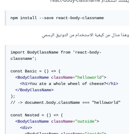
يمكنك استخدام react-body-classname
npm install --save react-body-classname
وهذا مثال عن كيفية الاستخدام من التوثيق الرسمي
import BodyClassName from 'react-body-
classname';

const Basic = () => (

<BodyClassName
className
=
"helloworld"
>
<h1>
You ate a whole wheel of cheese?
</h1>
</BodyClassName>
);

// -> document.body.className === "helloworld"

const Nested = () => (

<BodyClassName
className
=
"outside"
>
<div>