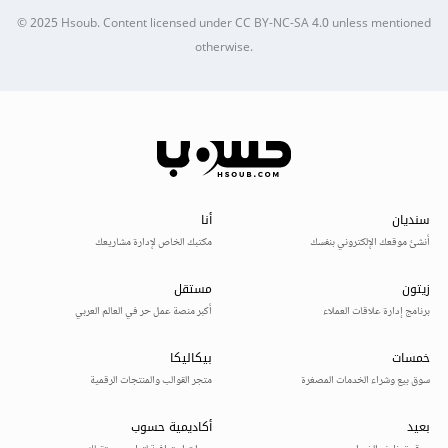
© 2025
Hsoub
.
Content licensed under
CC BY-NC-SA 4.0
unless mentioned
otherwise.