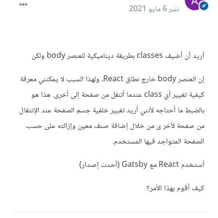
نشر
6 مايو 2021
أريد أن أضيف classes بطريقة ديناميكية للعنصر body ولكن
إن العنصر body خارج نطاق React، ولهذا السبب لا يمكنني معرفة
كيفية تغيير أي class عندما أتنقل من صفحة إلى أخرى. هذا هو
بالضبط ما أحتاجه لأنني أريد تغيير خلفية جسم الصفحة عند الإنتقال
من صفحة لأخر ى من خلال إضافة صنف معين وإزالته على حسب
الصفحة المتواجد فيها المستخدم.
أستخدم React مع Gatsby (أحدث إصدار)
كيف أقوم بهذا الأمر؟