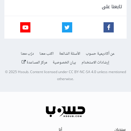
تابعنا على
عن أكاديمية حسوب
الأسئلة الشائعة
اكتب معنا
درّب معنا
إرشادات الاستخدام
بيان الخصوصية
مركز المساعدة
© 2025
Hsoub
.
Content licensed under
CC BY-NC-SA 4.0
unless mentioned
otherwise.