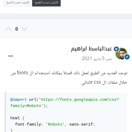
الترتيب حسب التقييم
الترتيب حسب التاريخ
0
عبدالباسط ابراهيم
نشر
5 مايو 2021
توجد العديد من الطرق لعمل ذلك فمثلاً يمكنك استخدام ال fonts من
خلال ملفات ال css كالتالي
@import
 url
(
'https://fonts.googleapis.com/css?
family=Roboto'
);
html 
{
  font
-
family
:
'Roboto'
,
 sans
-
serif
;
}