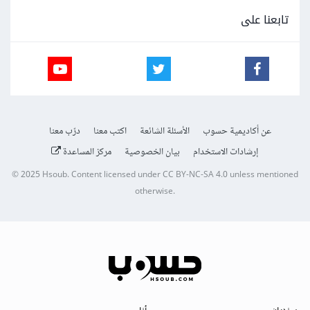
تابعنا على
عن أكاديمية حسوب
الأسئلة الشائعة
اكتب معنا
درّب معنا
إرشادات الاستخدام
بيان الخصوصية
مركز المساعدة
© 2025
Hsoub
.
Content licensed under
CC BY-NC-SA 4.0
unless mentioned
otherwise.