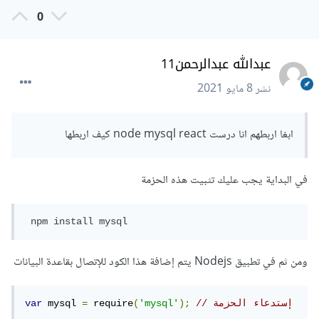
0
عبدالله عبدالرحمن11
نشر
8 مايو 2021
ابغا اربطهم انا درست node mysql react كيف اربطها
في البداية يجب عليك تثبيت هذه الحزمة
 npm install mysql
ومن ثم في تطبيق Nodejs يتم إضافة هذا الكود للإتصال بقاعدة البيانات
// إستدعاء الحزمة
);
'mysql'
(
 require
=
 mysql 
var