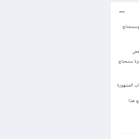
 وستحتاج
بعض
 جاهزة ستحتاج
الألعاب المشهورة
تحتاج للغة البرمجة ++c للتعامل مع هذا