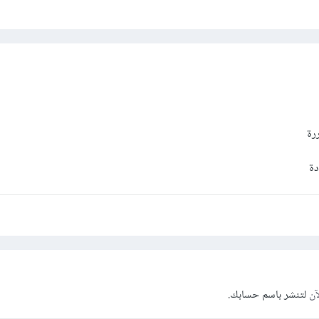
رة
دة
آن
لتنشر باسم حسابك.