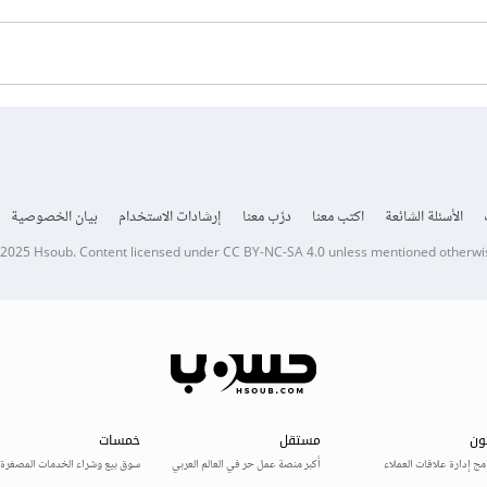
الأسئلة الشائعة
اكتب معنا
درّب معنا
إرشادات الاستخدام
بيان الخصوصية
 2025
Hsoub
.
Content licensed under
CC BY-NC-SA 4.0
unless mentioned otherwi