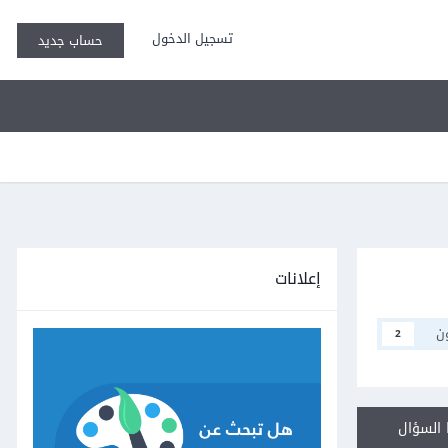
تسجيل الدخول
حساب جديد
إعلانات
ن
2
السؤال