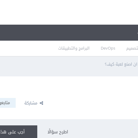
تصميم
DevOps
البرامج والتطبيقات
د ان اصنع لعبة كيف؟
متابعو
مشاركة
اطرح سؤالًا
أجب على هذا 