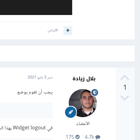
اقتباس
بلال زيادة
نشر
3 مايو 2021
1
يجب أن تقوم بوضع
الأعضاء
في Widget logout بهذا الشكل
175
4.7k