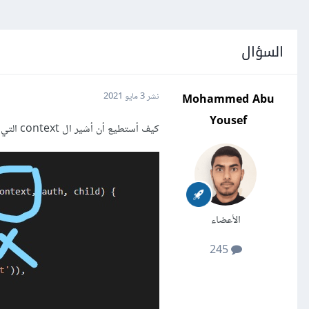
السؤال
Mohammed Abu
نشر
3 مايو 2021
Yousef
كيف أستطيع أن أشير ال context التي فوق ( والمشار إليها في الصورة المرفقة بإشارة صح )
الأعضاء
245