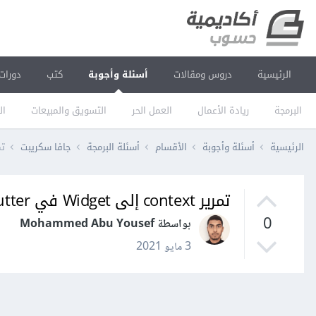
الرئيسية
دروس ومقالات
أسئلة وأجوبة
كتب
دورات
البرمجة
ريادة الأعمال
العمل الحر
التسويق والمبيعات
ال
الرئيسية
أسئلة وأجوبة
الأقسام
أسئلة البرمجة
جافا سكريبت
تمرير xt
تمرير context إلى Widget في flutter
0
بواسطة Mohammed Abu Yousef
3 مايو 2021