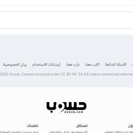
الأسئلة الشائعة
اكتب معنا
درّب معنا
إرشادات الاستخدام
بيان الخصوصية
 2025
Hsoub
.
Content licensed under
CC BY-NC-SA 4.0
unless mentioned otherwi