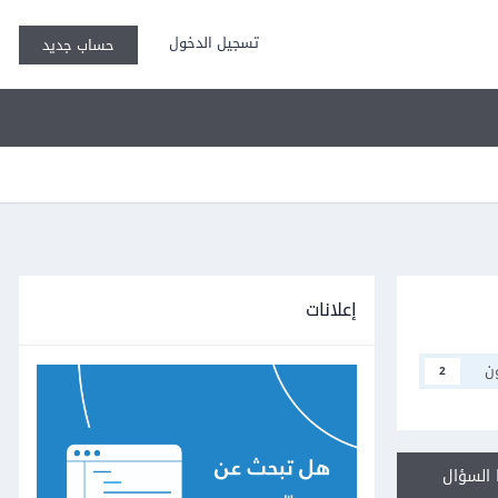
تسجيل الدخول
حساب جديد
إعلانات
ن
2
السؤال