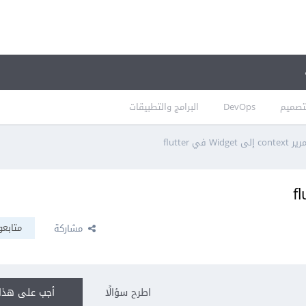
تصميم
DevOps
البرامج والتطبيقات
conte إلى Widget في flutter
متابعو
مشاركة
اطرح سؤالًا
أجب على هذا 