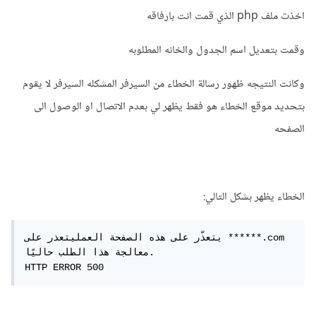
اخذت ملف php الذي قمت انت بارفاقه
$total 
=
[];
$offset 
=
0
;
وقمت بتعديل اسم الجدول والخانه المطلوبه
for
(
$i 
=
0
;
 $i 
<
 count
(
$non_special
);
 $i
++)
{
وكانت النتيجه ظهور رسالة الخطاء من السيرفر المشكله السيرفر لا يقوم
if
(
is_float
(
$i 
/
10
))
بتحديد موقع الخطاء هو فقط يظهر لي بعدم الاتصال او الوصول الى
{
      array_push
(
$total 
,
$non_special
);
الصفحه
}
else
{
// قطعة من مصفوفة المنتجات المميزة 
الخطاء يظهر بشكل التالي:
لدمجها
      $pieceOfSpecial 
=
array_slice
(
$special
,
$offset
,
5
);
يتعذّر على هذه الصفحة العمليتعذر على ******.com 
      $offset 
+=
5
;
معالجة هذا الطلب حاليًا.

HTTP ERROR 500
      array_merge
(
$total 
,
$pieceOfSpecial
);
}
}
// =======> return $total 