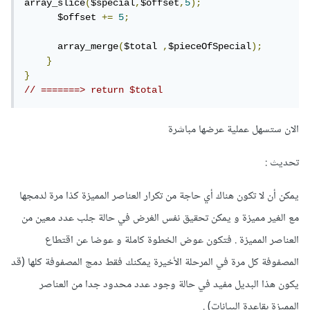
array_slice
(
$special
,
$offset
,
5
);
      $offset 
+=
5
;
      array_merge
(
$total 
,
$pieceOfSpecial
);
}
}
// =======> return $total 
الان ستسهل عملية عرضها مباشرة
تحديث :
يمكن أن لا تكون هناك أي حاجة من تكرار العناصر المميزة كذا مرة لدمجها
مع الغير مميزة و يمكن تحقيق نفس الغرض في حالة جلب عدد معين من
العناصر المميزة . فتكون عوض الخطوة كاملة و عوضا عن اقتطاع
المصفوفة كل مرة في المرحلة الأخيرة يمكنك فقط دمج المصفوفة كلها (قد
يكون هذا البديل مفيد في حالة وجود عدد محدود جدا من العناصر
المميزة بقاعدة البيانات) .