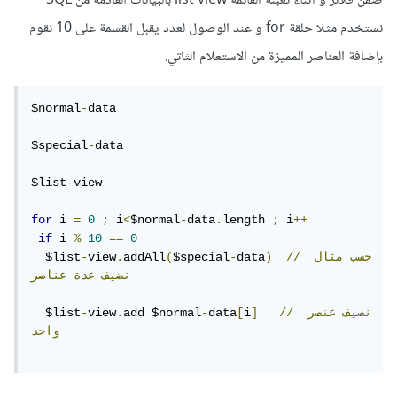
ضمن فلاتر و أثناء تعبئة القائمة list view بالبيانات القادمة من SQL
نستخدم مثلا حلقة for و عند الوصول لعدد يقبل القسمة على 10 نقوم
بإضافة العناصر المميزة من الاستعلام الثاتي.
$normal
-
data

$special
-
data

$list
-
view

for
 i 
=
0
;
 i
<
$normal
-
data
.
length 
;
 i
++
if
 i 
%
10
==
0
حسب
مثال
//
)
data
-
$special
(
addAll
.
view
-
  $list
نضيف
عدة
عناصر
نصيف
عنصر
//
]
i
[
data
-
add $normal
.
view
-
  $list
واحد