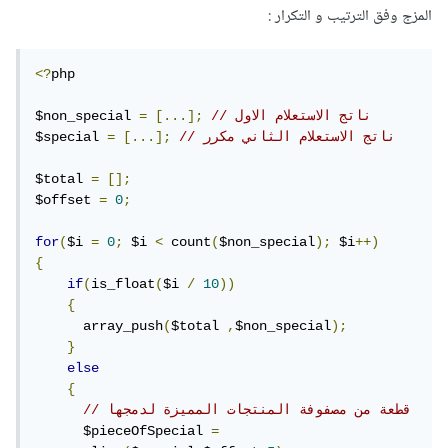
المزج وفق الترتيب و التكرار :
<?
php 

// ناتج الاستعلام الاول
[...];
=
$non_special 
// ناتج الاستعلام الثاني مكرر
[...];
=
$special 
$total 
=
[];
$offset 
=
0
;
for
(
$i 
=
0
;
 $i 
<
 count
(
$non_special
);
 $i
++)
{
if
(
is_float
(
$i 
/
10
))
{
      array_push
(
$total 
,
$non_special
);
}
else
{
// قطعة من مصفوفة المنتجات المميزة لدمجها
      $pieceOfSpecial 
=