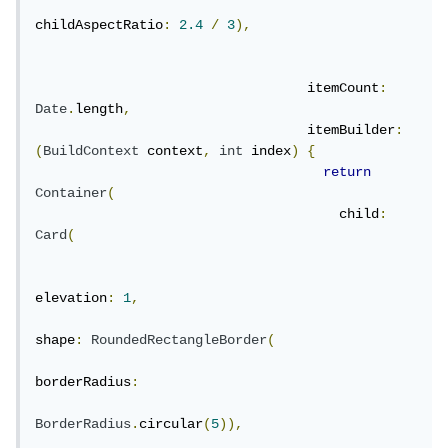
childAspectRatio
:
2.4
/
3
),
                                  itemCount
:
Date
.
length
,
                                  itemBuilder
:
(
BuildContext
 context
,
int
 index
)
{
return
Container
(
                                      child
:
Card
(
elevation
:
1
,
shape
:
RoundedRectangleBorder
(
borderRadius
:
BorderRadius
.
circular
(
5
)),