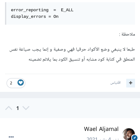
error_reporting  =  E_ALL

display_errors = On
ملاحظة :
طبعا لا ينبغي وضع الأكواد حرفيا فهي وصفية و إنما يجب صياغة نفس
المنطق في كتابة كود مشابه أو تنسيق الكود بما يلائم تضمينه
اقتباس
2
1
Wael Aljamal