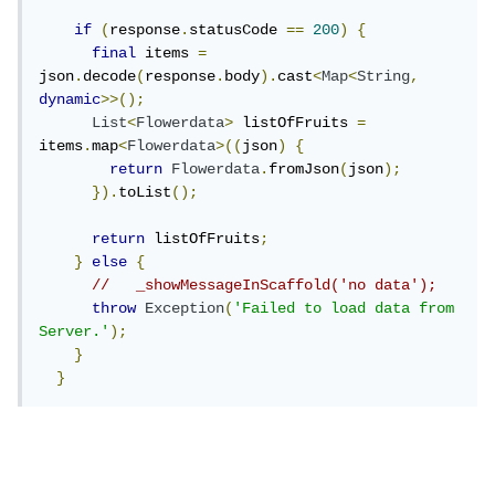
if
(
response
.
statusCode 
==
200
)
{
final
 items 
=
json
.
decode
(
response
.
body
).
cast
<
Map
<
String
,
dynamic
>>();
List
<
Flowerdata
>
 listOfFruits 
=
items
.
map
<
Flowerdata
>((
json
)
{
return
Flowerdata
.
fromJson
(
json
);
}).
toList
();
return
 listOfFruits
;
}
else
{
//   _showMessageInScaffold('no data');
throw
Exception
(
'Failed to load data from 
Server.'
);
}
}