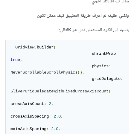
شاكر لك افادتك اخوي
$special
-
data

ولكني حقيقه لم اعرف طريقة التطبيق كيف ممكن تكون
$list
-
view

بنسبه الى الكود المستعمل لدي هو كالتالي:
for
 i 
=
0
;
 i
<
$normal
-
data
.
length 
;
 i
++
if
 i 
%
10
==
0
حسب
//
)
data
-
$special
(
addAll
.
view
-
  $list
GridView
.
builder
(
مثال
نضيف
عدة
عناصر
                                  shrinkWrap
:
true
,
نصيف
//
]
i
[
data
-
add $normal
.
view
-
  $list
                                  physics
:
عنصر
واحد
NeverScrollableScrollPhysics
(),
                                  gridDelegate
:
SliverGridDelegateWithFixedCrossAxisCount
(
crossAxisCount
:
2
,
crossAxisSpacing
:
2.0
,
mainAxisSpacing
:
2.0
,