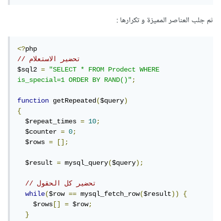
ثم جلب العناصر المميزة و تكرارها :
<?
// تحضير الاستعلام
$sql2 
=
"SELECT * FROM Prodect WHERE 
is_special=1 ORDER BY RAND()"
;
function
 getRepeated
(
$query
)
{
  $repeat_times 
=
10
;
  $counter 
=
0
;
  $rows 
=
[];
  $result 
=
 mysql_query
(
$query
);
// تحضير كل الحقول
while
(
$row 
==
 mysql_fetch_row
(
$result
))
{
    $rows
[]
=
 $row
;
}