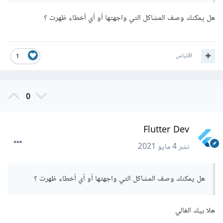
// إعادة الدور إلى الصفر لملئ المصفوفة 
هل يمكنك وصف المشاكل التي واجهتها أو أي أخطاء ظهرت ؟
بعناصر مكررة
if
(
$index 
==
 count
(
$rows
))
{
      $index 
=
0
;
}
اقتباس
1
}
return
 $repeated
;
}
0
$special 
=
 getRepeated
(
$sql2
);
Flutter Dev
المزج وفق الترتيب و التكرار :
نشر
4 مايو 2021
<?
php 

هل يمكنك وصف المشاكل التي واجهتها أو أي أخطاء ظهرت ؟
// ناتج الاستعلام الاول
[...];
=
$non_special 
// ناتج الاستعلام الثاني 
[...];
=
$special 
هلا بيك الغالي
مكرر