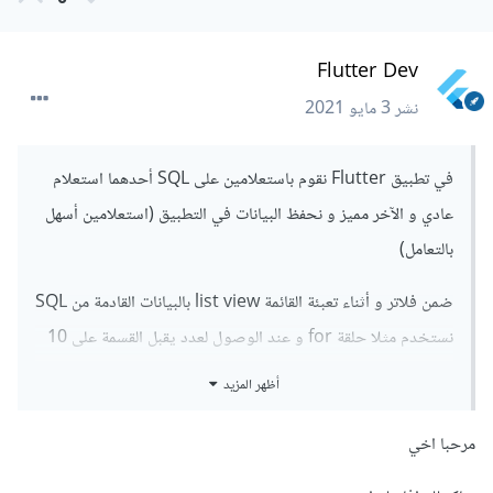
Flutter Dev
نشر
3 مايو 2021
في تطبيق Flutter نقوم باستعلامين على SQL أحدهما استعلام
عادي و الآخر مميز و نحفظ البيانات في التطبيق (استعلامين أسهل
بالتعامل)
ضمن فلاتر و أثناء تعبئة القائمة list view بالبيانات القادمة من SQL
نستخدم مثلا حلقة for و عند الوصول لعدد يقبل القسمة على 10
نقوم بإضافة العناصر المميزة من الاستعلام الثاتي.
أظهر المزيد
مرحبا اخي
$normal
-
data
