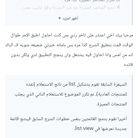
تكرار العناصر المميزة كذا مرة .
دمج العناصر المميزة مع غير المميزة وفق ترتيب معين .
أظهر المزيد
مثال عملي :
مرحبا بيك اخي اعتذر على تاخر ردي بس كنت احاول اطبق الامر طوال
يمكنك جلب كل العناصر التي لا تحتوي على 1 في حقل المنتج
الوقت قمت بتطيق الشرح كذا مره بس بامانه خبرتي ضعيفه شويه ف الباك
المميز على هذا النحو :
اند من امس وانا احاول فيه يشتغل وان ينجح التطبيق لدي ولكن بدون
فائده
$sql 
=
"SELECT * FROM Prodect WHERE 
is_special = 0 ORDER BY RAND()"
;
الشيفرة السابقة تقوم بتشكيل list من ناتج الاستعلام (نفذه
ثم جلب العناصر المميزة و تكرارها :
للمنتجات العادية)، ثم نكرر الموضوع للاستعلام الثاني الذي يجلب
المنتجات المميزة.
<?
أخيرا نقوم بدمج القائمتين بنفس خطوات الشرح السابق فينتج قائمة
// تحضير الاستعلام
$sql2 
=
"SELECT * FROM Prodect WHERE 
جديدة نعرضها في list view.
is_special=1 ORDER BY RAND()"
;