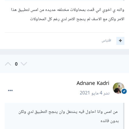
function
 getRepeated
(
$query
)
والله ي اخوي اني قمت بمحاولات مختلفه عديده من امس لتطبيق هذا
{
الامر ولكن مع الاسف لم ينجح الامر لدي رغم كل المحاولات
  $repeat_times 
=
10
;
  $counter 
=
0
;
  $rows 
=
[];
اقتباس
  $result 
=
 mysql_query
(
$query
);
// تحضير كل الحقول
while
(
$row 
==
 mysql_fetch_row
(
$result
))
{
0
    $rows
[]
=
 $row
;
}
Adnane Kadri
// تحضير مصفوفة تحمل عناصر مميزة ومكررة 
نشر
4 مايو 2021
  $repeated 
=
[];
for
(
$index 
=
0
;
 $counter 
<
 $repeat_times
;
{
++)
من امس وانا احاول فيه يشتغل وان ينجح التطبيق لدي ولكن
$counter
    $repeated
[]
=
 $rows
[
$i
];
بدون فائده
    $index
++;