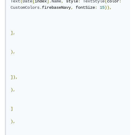
Text
(
Date
[
index
].
Name
,
 style
:
TextStyle
(
color
:
CustomColors
.
firebaseNavy
,
 fontSize
:
15
)),
],
),
]),
),
]
),