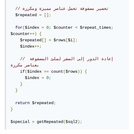
// تحضير مصفوفة تحمل عناصر مميزة ومكررة 
  $repeated 
=
[];
for
(
$index 
=
0
;
 $counter 
<
 $repeat_times
;
$counter
++)
{
    $repeated
[]
=
 $rows
[
$i
];
    $index
++;
// إعادة الدور إلى الصفر لملئ المصفوفة 
بعناصر مكررة
if
(
$index 
==
 count
(
$rows
))
{
      $index 
=
0
;
}
}
return
 $repeated
;
}
$special 
=
 getRepeated
(
$sql2
);