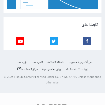
تابعنا على
عن أكاديمية حسوب
الأسئلة الشائعة
اكتب معنا
درّب معنا
إرشادات الاستخدام
بيان الخصوصية
مركز المساعدة
© 2025
Hsoub
.
Content licensed under
CC BY-NC-SA 4.0
unless mentioned
otherwise.