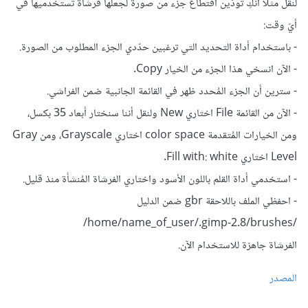
لنقل مثلًا أنكِ تودّين اقتطاع جزء من صورة لجعلها فرشاة تستخدميها في
أيّ وقت:
- باستخدام أداة التحديد التي ترغبين حدّدي الجزء المطلوب من الصورة.
- الآن انسخي هذا الجزء من الخيار Copy.
- سترين أن الجزء المُحدد ظهر في القائمة الجانبية ضمن الفراشي.
- الآن من القائمة File اختاري New ولنقل أننا سنختار أبعاد 35 بكسل،
ومن الخيارات المُتقدمة color space اختاري Grayscale، ومن Gray
Level اختاري Fill with: white.
- استخدمي أداة القلم باللون الأسود واختاري الفرشاة المُنشأة منذ قليل.
- احفظي الملف باللاحقة gbr ضمن الدليل
/home/name_of_user/.gimp-2.8/brushes/
الفرشاة جاهزة للاستخدام الآن.
المصدر