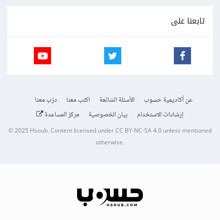
تابعنا على
عن أكاديمية حسوب
الأسئلة الشائعة
اكتب معنا
درّب معنا
إرشادات الاستخدام
بيان الخصوصية
مركز المساعدة
© 2025
Hsoub
.
Content licensed under
CC BY-NC-SA 4.0
unless mentioned
otherwise.