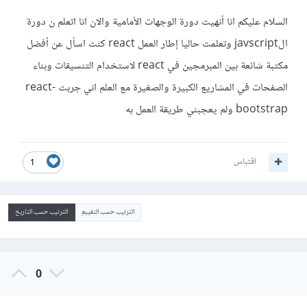
السلام عليكم انا أنهيت دورة الوجهات الأمامية والان انا اتعلم ن دورة
الjavscript وتعلمت حاليا إطار العمل react كنت اسأل عن أفضل
مكتبة شائعة بين المبرمجين في react لاستخدام التنسيقات وبناء
الصفحات في المشاريع الكبيرة والصغيرة مع العلم اني جربت react-
bootstrap ولم يعجبني طريقة العمل به
اقتباس
1
الترتيب حسب التقييم
الترتيب حسب التاريخ
0