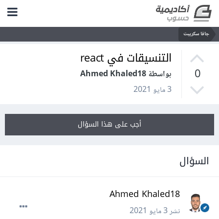
جافا سكريبت
التنسيقات في react
0
بواسطة Ahmed Khaled18
3 مايو 2021
أجب على هذا السؤال
السؤال
Ahmed Khaled18
نشر
3 مايو 2021