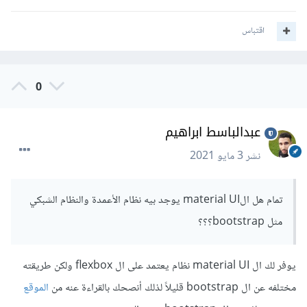
ويمكنك أيضاً استخدام الإطار tailwind وهو إطار css ولكن
اقتباس
يمكنك استخدامه مع React بدون مشاكل وهو إطار جميل جداً
أنصحك بالإطلاع عليه
0
عبدالباسط ابراهيم
نشر
3 مايو 2021
تمام هل الmaterial UI يوجد بيه نظام الأعمدة والنظام الشبكي
مثل bootstrap؟؟؟
يوفر لك ال material UI نظام يعتمد على ال flexbox ولكن طريقته
مختلفه عن ال bootstrap قليلاً لذلك أنصحك بالقراءة عنه من
الموقع