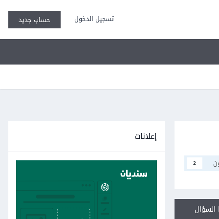
تسجيل الدخول
حساب جديد
إعلانات
ن
2
السؤال