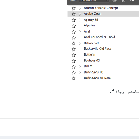
ساعدني رجاءً 🥺