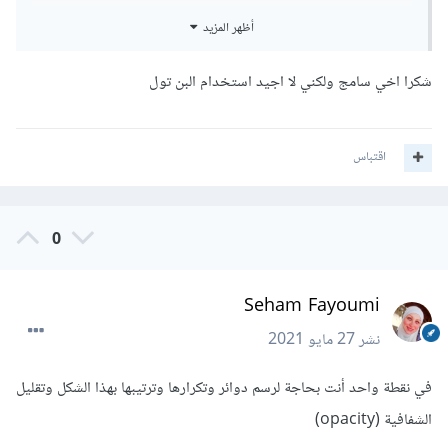
زرقاء كبيرة وتم تحريكهما ليكون الشكل الناتج هو القوس الأزرق أو
أظهر المزيد
يمكن رسمها من خلال أداة Pen tool
شكرا اخي سامج ولكني لا اجيد استخدام البن تول
اقتباس
0
Seham Fayoumi
نشر
27 مايو 2021
في نقطة واحد أنت بحاجة لرسم دوائر وتكرارها وترتيبها بهذا الشكل وتقليل
الشفافية (opacity)