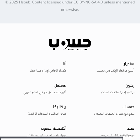
© 2025
Hsoub
.
Content licensed under
CC BY-NC-SA 4.0
unless mentioned
otherwise.