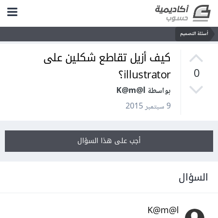
أسئلة التصميم
كيف أزيل تقاطع شكلين على
illustrator؟
0
بواسطة K@m@l
9 سبتمبر 2015
أجب على هذا السؤال
السؤال
K@m@l