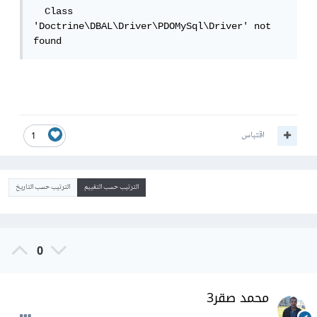
  Class 
'Doctrine\DBAL\Driver\PDOMySql\Driver' not 
found
اقتباس
1
الترتيب حسب التقييم
الترتيب حسب التاريخ
0
محمد صقر3