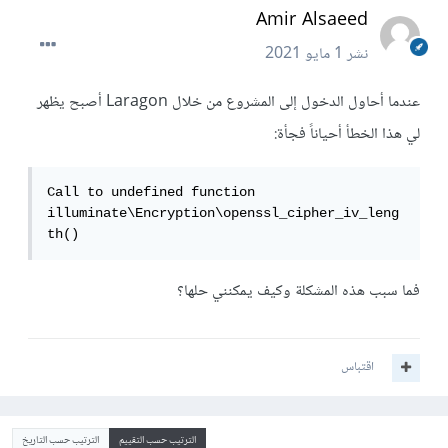
Amir Alsaeed
نشر
1 مايو 2021
عندما أحاول الدخول إلى المشروع من خلال Laragon أصبح يظهر
لي هذا الخطأ أحياناً فجأة:
Call to undefined function 
illuminate\Encryption\openssl_cipher_iv_leng
th()
فما سبب هذه المشكلة وكيف يمكنني حلها؟
اقتباس
الترتيب حسب التقييم
الترتيب حسب التاريخ