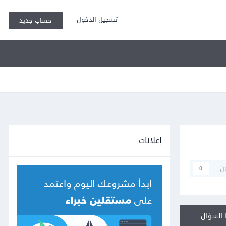
تسجيل الدخول
حساب جديد
إعلانات
ن
0
السؤال