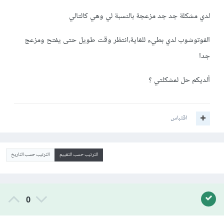
لدي مشكلة جد جد مزعجة بالنسبة لي وهي كالتالي
الفوتوشوب لدي بطيء للغاية،انتظر وقت طويل حتى يفتح ومزعج
جدا
ألديكم حل لمشكلتي ؟
اقتباس
الترتيب حسب التقييم
الترتيب حسب التاريخ
0