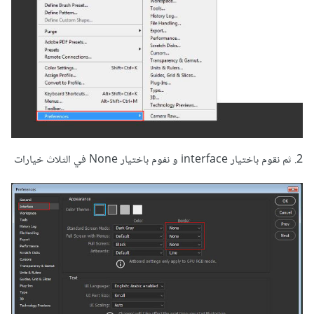
2. ثم نقوم باختيار interface و نفوم باختيار None في الثلاث خيارات