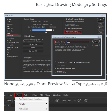
Settings و في Drawing Mode نختار Basic
6. نقوم باختيار Type ثم Front Preview Size و نقوم باختيار None