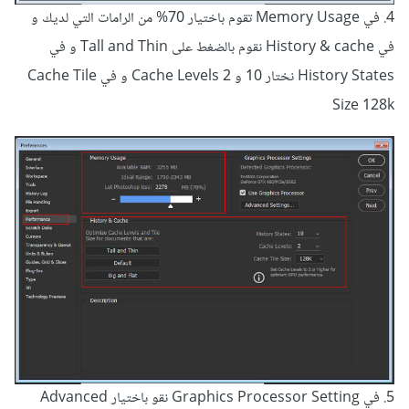
4. في Memory Usage تقوم باختيار 70% من الرامات التي لديك و
في History & cache نقوم بالضغط على Tall and Thin و في
History States نختار 10 و Cache Levels 2 و في Cache Tile
Size 128k
5. في Graphics Processor Setting نقو باختيار Advanced