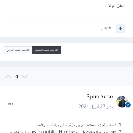
النقل ام لا
اقتباس
الترتيب حسب التقييم
الترتيب حسب التاريخ
0
محمد صقر3
نشر
27 أبريل 2021
فقط واجهة مستخدم بن تؤثر على بيانات موقعك
انقل جميع الملفات في خانة public_Html إذا كانت كله خاصه