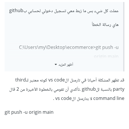
عملت كل شيء بس ما زبط معي تسجيل دخولي لحسابي بgithub
هاي رسالة الخطأ
C:\Users\my\Desktop\ecommerce>git push -u
origin main
أظهر المزيد
Logon failed, use ctrl+c to cancel basic credential
prompt.
قد تظهر المشكلة أحيانا في تارمنل الvs code كونه معتبر كthird
Username for 'https://github.com':
party بالنسبة للgithub .تأكدي أن تقومي بالخطوة الأخيرة من 2 فال
Password for 'https://github.com':
command line لا بتارمنل الvs code .
remote: Repository not found.
fatal: Authentication failed for
git push -u origin main
'https://github.com/github-username/repo-