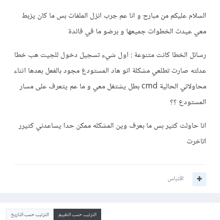
السلام عليكم من مبارح و انا عم جرب انزل الملفات بس ما كان يزبط
معي عيدت الخطوات جميعها و برضو ما في فائدة
رسائل الخطا كانت متنوعة : اول شيء تسجيل دخول للجيت هب خطا
عدلته صارت تطلعي مشكلة انو هاد المستودع مجود بالفعل بعدها اثناء
محاولاتي الحالية cmd بطل يشتغل معي و ما عم يتعرف على مسار
المستودع ؟؟
انا حاولت كتير بس ما بعرف وين المشكله ممكن حدا يساعدني كتيرر
اتاخرت
اقتباس
الترتيب حسب التقييم
الترتيب حسب التاريخ