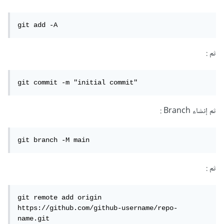
git add -A
ثم :
git commit -m "initial commit"
ثم إنشاء Branch :
git branch -M main
ثم :
git remote add origin 
https://github.com/github-username/repo-
name.git