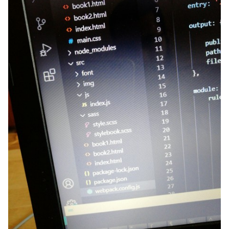
could not resolve module mini-css-extract-
plugin
تأكد أن تقوم بتثبيت الـ
Plugin
:
npm install --save-dev mini-css-extract-
plugin