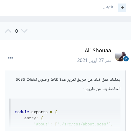
اقتباس
0
Ali Shouaa
نشر
27 أبريل 2021
يمكنك عمل ذلك عن طريق تمرير عدة نقاط وصول لملفات scss
الخاصة بك عن طريق :
module
.
exports 
=
{
    entry
:
{
'about'
:
[
'./src/css/about.scss'
],
'contact'
: