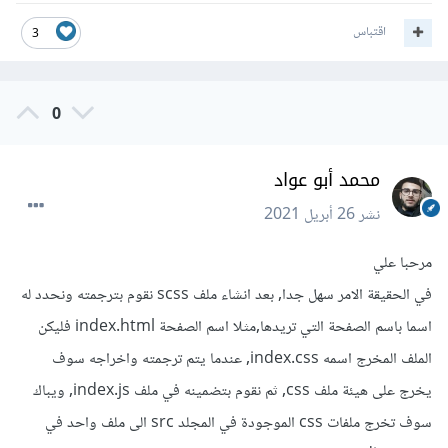
اقتباس
3
0
محمد أبو عواد
نشر
26 أبريل 2021
مرحبا علي
في الحقيقة الامر سهل جدا, بعد انشاء ملف scss نقوم بترجمته ونحدد له
اسما باسم الصفحة التي تريدها,مثلا اسم الصفحة index.html فليكن
الملف المخرج اسمه index.css, عندما يتم ترجمته واخراجه سوف
يخرج على هيئة ملف css, ثم نقوم بتضمينه في ملف index.js, ويباك
سوف تخرج ملفات css الموجودة في المجلد src الى ملف واحد في