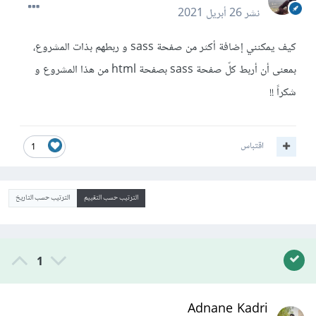
نشر
26 أبريل 2021
كيف يمكنني إضافة أكثر من صفحة sass و ربطهم بذات المشروع،
بمعنى أن أربط كلّ صفحة sass بصفحة html من هذا المشروع و
شكراً !!
اقتباس
1
الترتيب حسب التقييم
الترتيب حسب التاريخ
1
Adnane Kadri