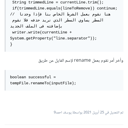
 String trimmedLine = currentLine.trim();

 if(trimmedLine.equals(lineToRemove)) continue; 
// هنا نقوم بعمل الشرط الخاص بنا فإذا وجدنا 
السطر يساوي السطر الذي نريد حذفه فلا نقوم 
بإضافته فى الملف الجديد 

 writer.write(currentLine + 
System.getProperty("line.separator"));

}
وأخر أمر نقوم بعمل rename لإسم الفايل عن طريق
boolean successful = 
tempFile.renameTo(inputFile);
تم التعديل في
25 أبريل 2021
بواسطة يوسف احمد9