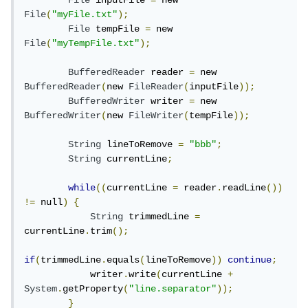
File
 inputFile 
=
 new 
File
(
"myFile.txt"
);
File
 tempFile 
=
 new 
File
(
"myTempFile.txt"
);
BufferedReader
 reader 
=
 new 
BufferedReader
(
new 
FileReader
(
inputFile
));
BufferedWriter
 writer 
=
 new 
BufferedWriter
(
new 
FileWriter
(
tempFile
));
String
 lineToRemove 
=
"bbb"
;
String
 currentLine
;
while
((
currentLine 
=
 reader
.
readLine
())
!=
 null
)
{
String
 trimmedLine 
=
currentLine
.
trim
();
if
(
trimmedLine
.
equals
(
lineToRemove
))
continue
;
            writer
.
write
(
currentLine 
+
System
.
getProperty
(
"line.separator"
));
}