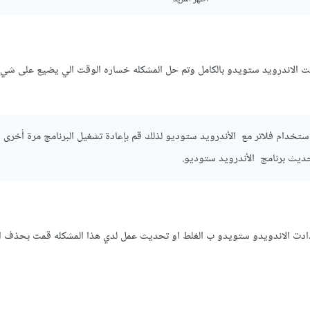
ت الاندرويد ستويدو بالكامل وتم حل المشكله خساره الوقت الي يضيع على شي 
تأكد أنك غير معطل لإقتراحات المحرر عن طريق :
استخدام فلاتر مع الأندرويد ستوديو لذلك قم بإعادة تشغيل البرنامج مرة أخرى
حديث برنامج الأندرويد ستوديو.
ته المراحل تأكد أن تقوم بمسح الملفات المؤقتة وإعادة التشغيل عن طريق :
ادت الاندويدو ستويدو ب الغلط او تحديث عمل لدي هذا المشكله قمت بحذف ال
Invalidate c
Invalid