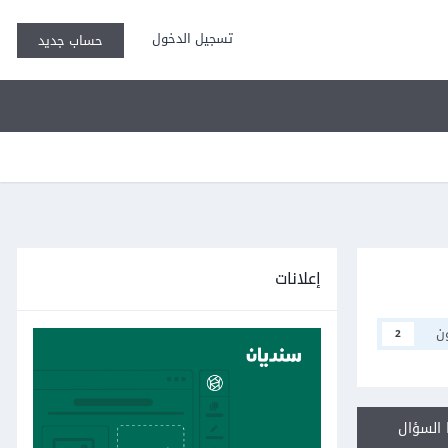
تسجيل الدخول
حساب جديد
إعلانات
ن
2
السؤال