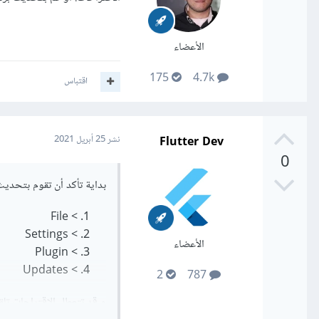
الأعضاء
175
4.7k
اقتباس
Flutter Dev
نشر
25 أبريل 2021
0
بداية تأكد أن تقوم بتحديث الflutter plugin في الأندرويد ستوديو 
> File
> Settings
الأعضاء
> Plugin
> Updates
2
787
و قد تتعطل الاقتراحات تلق