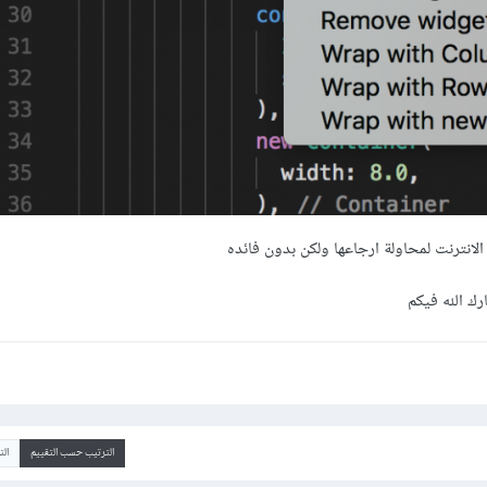
انترنت لمحاولة ارجاعها ولكن بدون فائده
رك الله فيكم
الترتيب حسب التقييم
ال