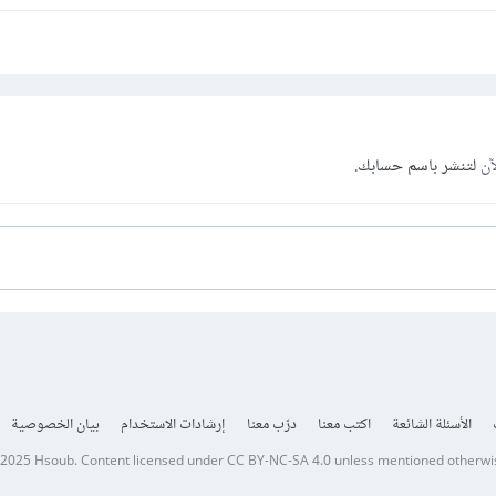
آن
لتنشر باسم حسابك.
الأسئلة الشائعة
اكتب معنا
درّب معنا
إرشادات الاستخدام
بيان الخصوصية
 2025
Hsoub
.
Content licensed under
CC BY-NC-SA 4.0
unless mentioned otherwi