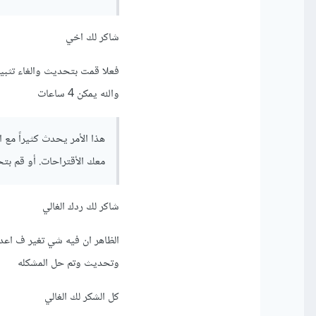
طريق :
شاكر لك اخي
> File
> Power Save Mode
فعلا قمت بتحديث والغاء تثبي
إن لم تختف المشكلة قم بال
والله يمكن 4 ساعات
> File
> Settings
هذا الأمر يحدث كثيراً مع 
> Editor
معك الأقتراحات. أو قم بت
> General
> Code Completion
شاكر لك ردك الغالي
إن لم تختف المشكلة بعد ها
الظاهر ان فيه شي تغير ف اعد
File
وتحديث وتم حل المشكله
aches / Restart
ate and Restart
كل الشكر لك الغالي