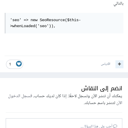
بالتالي
'seo' => new SeoResource($this-
>whenLoaded('seo')),
اقتباس
1
انضم إلى النقاش
يمكنك أن تنشر الآن وتسجل لاحقًا. إذا كان لديك حساب،
فسجل الدخول
الآن
لتنشر باسم حسابك.
أجب على هذا السؤال...