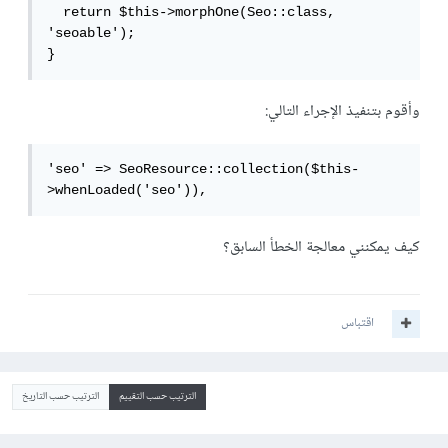
  return $this->morphOne(Seo::class, 
'seoable');

}
وأقوم بتنفيذ الإجراء التالي:
'seo' => SeoResource::collection($this-
>whenLoaded('seo')),
كيف يمكنني معالجة الخطأ السابق؟
اقتباس
الترتيب حسب التقييم
الترتيب حسب التاريخ