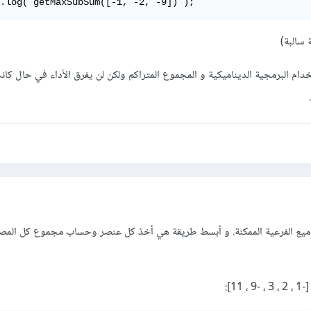
.log( getMaxSubSum([-1, -2, -9]) );
دام البرمجية الديناميكية و المجموع المتراكم ولكن لن يفرق الأداء في حال كا
ميع الفرعية الممكنة. و أبسط طريقة هي أخذ كل عنصر وحساب مجموع كل المص
1]: