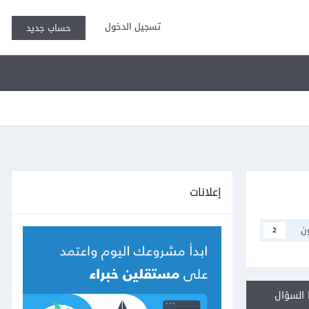
تسجيل الدخول
حساب جديد
إعلانات
ن
2
السؤال