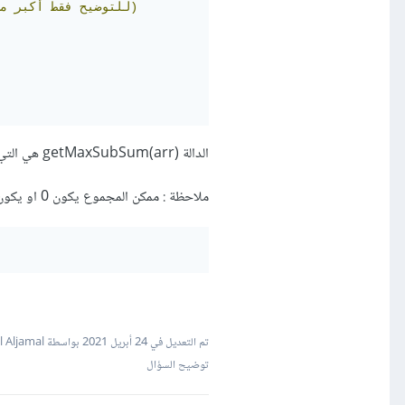
إلى)
(للتوضيح
فقط
أكبر
م
الدالة getMaxSubSum(arr) هي التي ستعيد المجموع .
ملاحظة : ممكن المجموع يكون 0 او يكون رقم بمفرده ك الرقم 11 في المثال ,ويمكنيكون في اي مكان :
تم التعديل في
24 أبريل 2021
بواسطة Wael Aljamal
توضيح السؤال