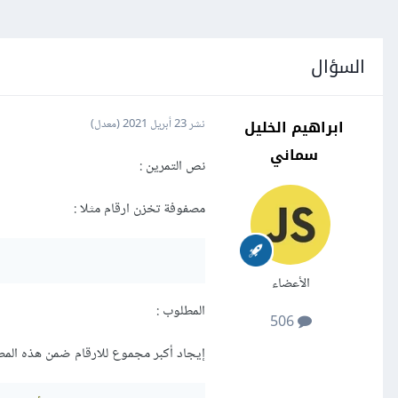
السؤال
ابراهيم الخليل
نشر
23 أبريل 2021
(معدل)
سماني
نص التمرين :
مصفوفة تخزن ارقام مثلا :
الأعضاء
المطلوب :
506
إيجاد أكبر مجموع للارقام ضمن هذه المص