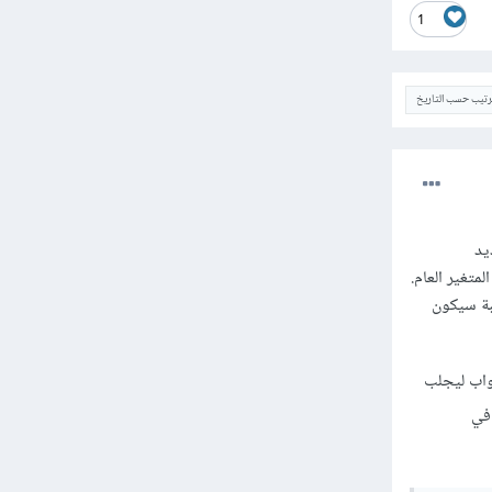
1
ترتيب حسب التاريخ
يد
ع العناصر سالبة سيكون
جواب ليجلب
في