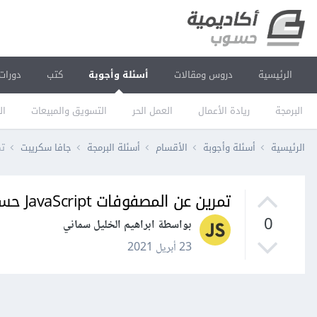
الرئيسية
دروس ومقالات
أسئلة وأجوبة
كتب
دورات
البرمجة
ريادة الأعمال
العمل الحر
التسويق والمبيعات
ال
الرئيسية
أسئلة وأجوبة
الأقسام
أسئلة البرمجة
جافا سكريبت
تمري
تمرين عن المصفوفات JavaScript حساب أكبر مجموع جزئي متتالي في مصفوفة
0
بواسطة ابراهيم الخليل سماني
23 أبريل 2021