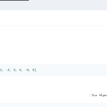
1
,
-
2
,
3
,
4
,
-
9
,
6
]
فوفة مثلا :