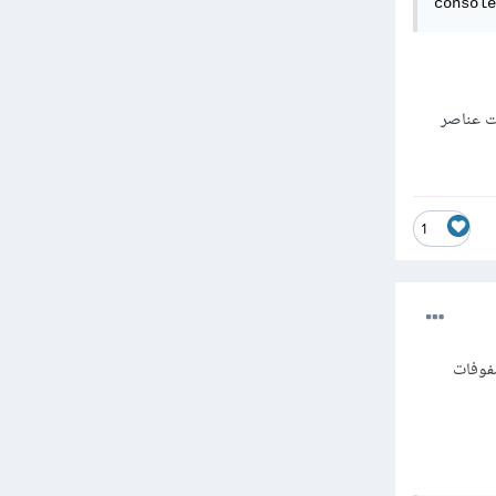
console
نت عناصر
1
فوفات