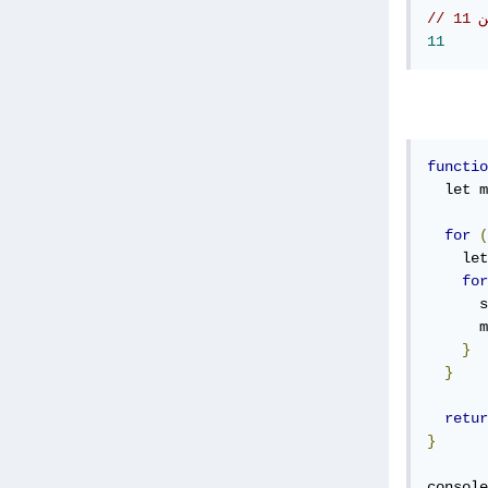
 11
11
functio
  let m
for
(
    let
for
      s
      m
}
}
retur
}
console