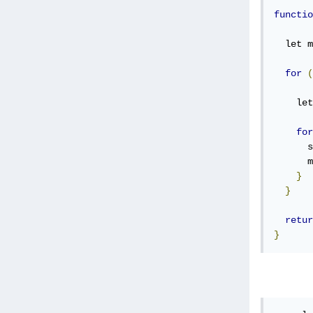
functio
  let m
for
(
    let
for
      s
      m
}
}
retur
}