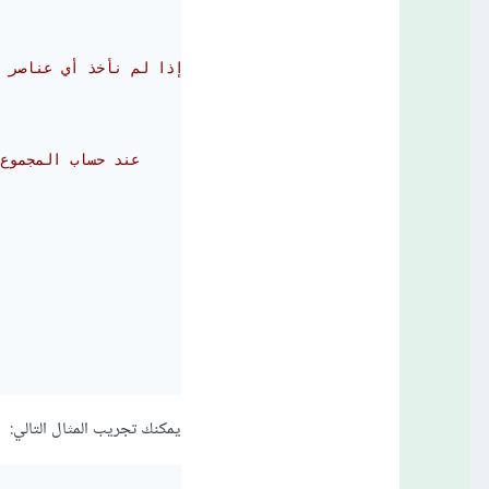
// إذا لم نأخذ أي عناصر
// عند حساب المجموع لم
يمكنك تجريب المثال التالي: