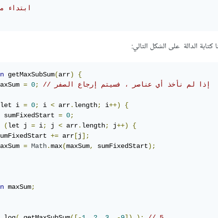
// ابتداء من
 كتابة الدالة على الشكل التالي:
n
 getMaxSubSum
(
arr
)
{
// إذا لم نأخذ أي عناصر ، فسيتم إرجاع الصفر
;
0
=
axSum 
let i 
=
0
;
 i 
<
 arr
.
length
;
 i
++)
{
 sumFixedStart 
=
0
;
(
let j 
=
 i
;
 j 
<
 arr
.
length
;
 j
++)
{
umFixedStart 
+=
 arr
[
j
];
axSum 
=
Math
.
max
(
maxSum
,
 sumFixedStart
);
n
 maxSum
;
.
log
(
 getMaxSubSum
([-
1
,
2
,
3
,
-
9
])
);
// 5