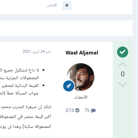
اقتباس
Wael Aljamal
نشر
24 أبريل 2021
لا داعِ لتشكيل جميع ا
0
المصفوفات الجزئية بحلقتين i, j و المرور على هذه العناصر وحساب المجموع الجزئي فيها وم
جواب المسألة خطأ لأنه سيعرض 0 بدل القيمة السالبة الأ
الأعضاء
لذلك إن شيفرة المدرب محمد آي
874
7k
أكبر قيمة عنصر في المصفوفة
المصفوفة سالبة) وهذا لن يؤث