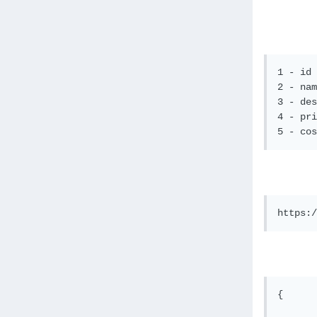
1 - id

2 - nam
3 - des
4 - pri
5 - cos
https:/
{

	"id" : 1