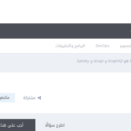
تصميم
DevOps
البرامج والتطبيقات
GraphQ و strapi و Gatsby
متابعو
مشاركة
اطرح سؤالًا
أجب على هذا 