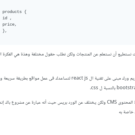
{

لإند بوينت نستطيع أن نستعلم عن المنتجات ولكن نطلب حقول مختلفة وهذة هي الفكرة ا
أما بالنسبة ل Gatsby فهو فريم ورك مبنى على تقنية ال react js لتساعدك فى عمل مواقع بط
وأخيراً strapi هوا نظام إدراة المحتوى CMS ولكن يختلف عن الورد بريس حيث أنه عبارة عن مشروع