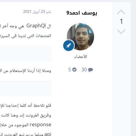
يوسف احمد9
نشر
23 أبريل 2021
1
المنتجات التى لدينا فى السي
الأعضاء
5
30
ومثلا إذا أردنا الإستعلام عن
فلو تلاحظ أنه كلما إحتاجنا ل
وفريق الفرونت إند وهنا كانت 
api مثلما يريد تيم الفرونت إند مثال :