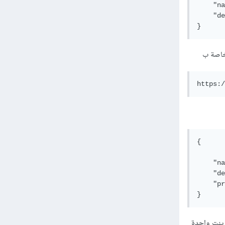
    "na
    "de
}
https:/
{

	"id" : 1
    "na
    "de
    "pr
}
تسمى GraphQl أنة من خلال إند بوينت واحدة