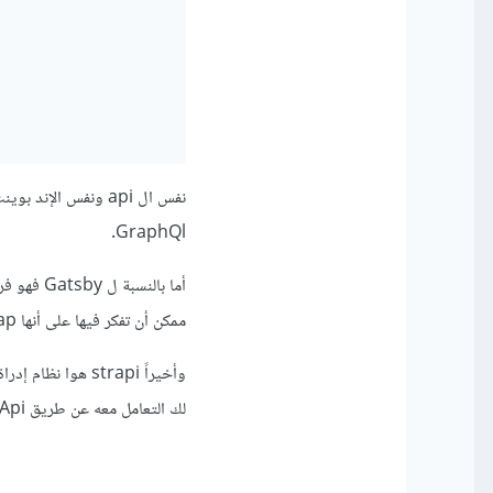
نفس ال api ونفس ا
GraphQl.
ممكن أن تفكر فيها على أنها bootstrap بالنسبة ل css.
لك التعامل معه عن طريق Api خاصة به