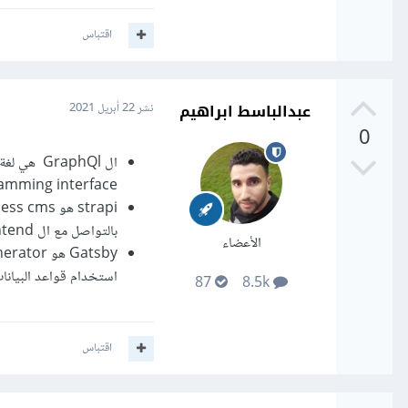
اقتباس
عبدالباسط ابراهيم
نشر
22 أبريل 2021
0
programming interface وتعتبر تقنية جدي
بالتواصل مع ال frontend من خلال ال api فقط للعمل مع الإطارات مثل react على عكس wordpres
الأعضاء
استخدام قواعد البيانات وب
87
8.5k
اقتباس