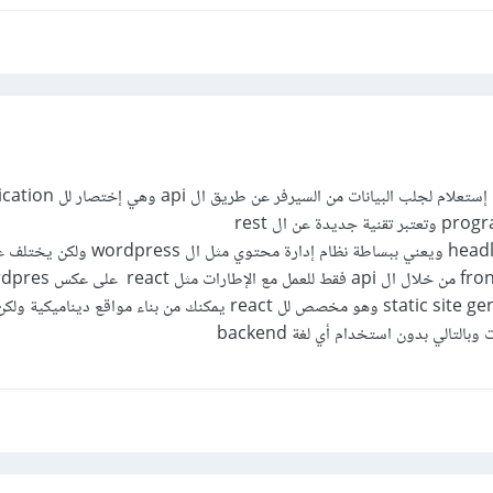
ال GraphQl هي لغة إستعلام لجلب البيانات من السيرفر عن 
دة عن ال rest
strapi هو headless cms ويعني ببساطة نظام إدارة محتوي
Gatsby هو static site generator وهو مخصص لل react يمكنك من بناء مواقع دينامي
التالي بدون استخدام أي لغة backend