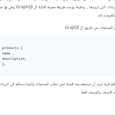
تستطيع أن تتحكم فى جلب البيانات التى تريدها ... وطبعا يو
لفرونت إند
لمنتجات عن طريق ال GrapQl
{

كم فيما نريد أن نستعلم عنه فمثلا نحن نطلب المنتجات وأيضا نتحكم فى البيانات
د الاسماء والوصف فقط