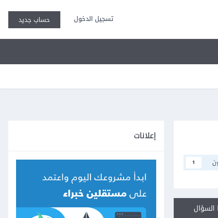
تسجيل الدخول
حساب جديد
إعلانات
ن
1
السؤال