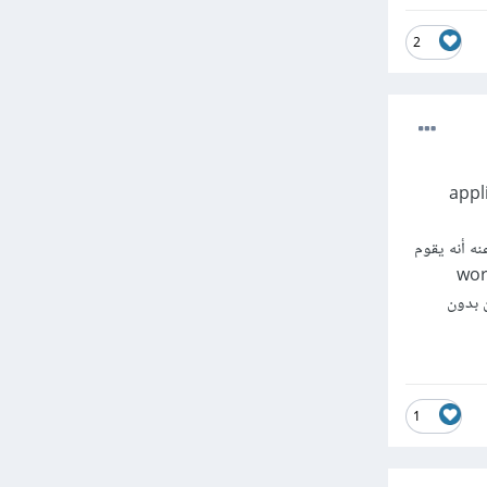
2
طريق ال api وهي إختصار لل application
 مثل ال wordpress ولكن يختلف عنه أنه يقوم
كية ولكن بدون
1