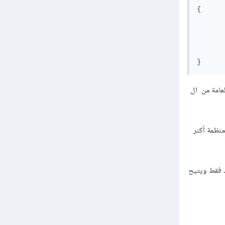
{

	products 
   	id , 

    	price,

  	},

}
لعامة من ال
ريقة سريعة ومنظمة أكثر
 باك إند فقط ويتيح