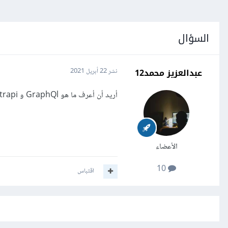
السؤال
عبدالعزيز محمد12
نشر
22 أبريل 2021
أريد أن أعرف ما هو GraphQl و strapi و Gatsby في الحقيقة بحثت ولم أفهم ما هي ممكن حد يوضح لي اياها
الأعضاء
10
اقتباس