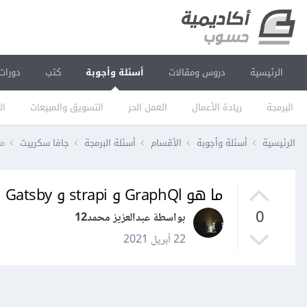
الرئيسية
دروس ومقالات
أسئلة وأجوبة
كتب
دورات
البرمجة
ريادة الأعمال
العمل الحر
التسويق والمبيعات
ال
الرئيسية
أسئلة وأجوبة
الأقسام
أسئلة البرمجة
جافا سكريبت
ما هو l
ما هو GraphQl و strapi و Gatsby
0
بواسطة عبدالعزيز محمد12
22 أبريل 2021