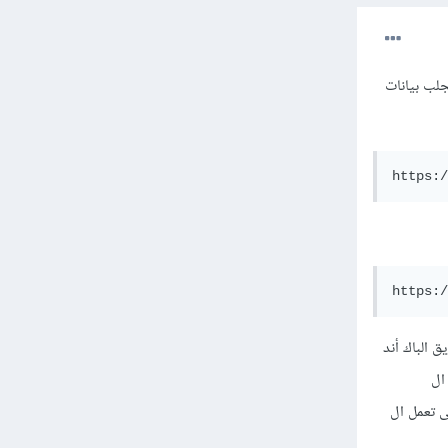
ه أخر للتعامل مع ال api فى الباك فالطريقة التقليدية هي إذا أردنا التعامل مع ال api لجلب بيانات
https:/
https:/
 الباك أند
ال
د لكى تعمل ال