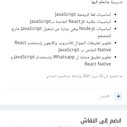
تدريبية وتتعلم فيها
أساسيات لغة البرمجة JavaScript
أساسيات مكتبة React.js الخاصة بJavaScript
أساسيات Node.js وهي عبارة عن تشغيل JavaScript خارج
المتصفح
تطوير تطبيقات الجوال للأندرويد والآيفون بإستخدم React
Native الخاص ب JavaScript
تطوير تطبيق مشابه ل Whatsapp بإستخدام JavaScript و
React Native
تم التعديل في
22 أبريل 2021
بواسطة عبدالمجيد الجرادي
اقتباس
انضم إلى النقاش