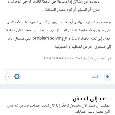
الانترنت عن مشاكل إما مشابهة في الخطأ الظاهر أو في الوصف و
camera"
aria-hidden
=
"true"
></i>
الطرح أو السياق أو كود مصدر المشكلة .
                    مشاهدة الفيديو

</button>
</div>
و ستصبح العملية سهلة و أبسط مع مرور الوقت و التعود على الأخطاء و
</section>
على حلها . و قد يقودك إنتقال المشاكل من بسيطة , إلى معقدة إلى معقدة
في حين أنك تستدعي دالة غير معرفة أصلا وإسم هاته الدالة داخل
جدا , إلى تعلم الخوارزميات و الproblem solving التي ستنقل الأمر
تعريف الـ Event Listener متجاهل أصلا .
إلى مستوى اخر من التنظيم و المنهجية.
فحل المشكلة إما بتعريف الدالة خارجا على هذا النحو :
تم التعديل في
22 أبريل 2021
بواسطة Adnane Kadri
اقتباس
1
myvideo
.
addEventListener
(
"click"
,
function
(){
 playPause
();
}
,
false
);
انضم إلى النقاش
function
 playPause
()
{
يمكنك أن تنشر الآن وتسجل لاحقًا. إذا كان لديك حساب،
فسجل الدخول
if
(
myvideo
.
paused
)
الآن
لتنشر باسم حسابك.
    myvideo
.
play
();