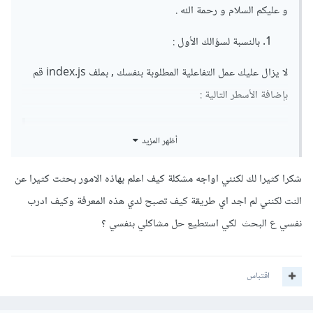
و عليكم السلام و رحمة الله .
بالنسبة لسؤالك الأول :
لا يزال عليك عمل التفاعلية المطلوبة بنفسك , بملف index.js قم
بإضافة الأسطر التالية :
أظهر المزيد
$
(
'.collapse'
)
.
on
(
'show.bs.collapse'
,
function
()
{
شكرا كثيرا لك لكنني اواجه مشكلة كيف اعلم بهاذه الامور بحثت كثيرا عن
  $
(
this
).
prev
().
find
(
'svg'
)
.
removeClass
(
'fa-angle-down'
)
النت لكنني لم اجد اي طريقة كيف تصبح لدي هذه المعرفة وكيف ادرب
.
addClass
(
'fa-angle-up'
)
نفسي ع البحث لكي استطيع حل مشاكلي بنفسي ؟
})
.
on
(
'hide.bs.collapse'
,
function
()
{
  $
(
this
).
prev
().
find
(
'svg'
)
اقتباس
.
removeClass
(
'fa-angle-up'
)
.
addClass
(
'fa-angle-down'
)
});