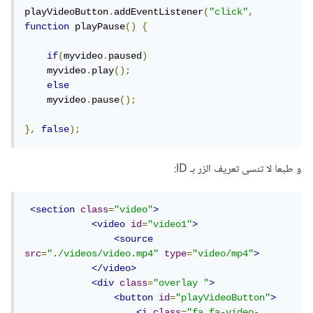
playVideoButton
.
addEventListener
(
"click"
,
function
 playPause
()
{
if
(
myvideo
.
paused
)
    myvideo
.
play
();
else
    myvideo
.
pause
();
},
false
);
و طبعا لا تنسى تعريف الزر بـ ID:
<section
class
=
"video"
>
<video
id
=
"video1"
>
<source
src
=
"./videos/video.mp4"
type
=
"video/mp4"
>
</video>
<div
class
=
"overlay "
>
<button
id
=
"playVideoButton"
>
<i
class
=
"fa fa-video-