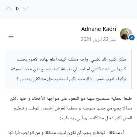
0
. و بالطبع يجب عليك تعريف الحالة الإفتراضية للأسهم , إما فوق أو
تحت :
Adnane Kadri
نشر
22 أبريل 2021
<i
class
=
"fa fa-angle-down"
aria-
hidden
=
"true"
></i>
شكرا كثيرا لك لكنني اواجه مشكلة كيف اعلم بهاذه الامور بحثت
2. السؤال الثاني :
كثيرا عن النت لكنني لم اجد اي طريقة كيف تصبح لدي هذه المعرفة
وكيف ادرب نفسي ع البحث لكي استطيع حل مشاكلي بنفسي ؟
لم يعمل الفيديو بسبب أنك تقوم بتعريف الدالة بعد نسبها للـ Event
Listener على هذا النحو :
طبعا العملية ستصبح سهلة مع التعود على مواجهة الأخطاء و حلها , لكن
هذا لا يمنع من جعلها منهجية و منظمة لغرض إختصار الوقت و تنظيم
var
العمل أكثر فحل مشكلة ما ,برأيي, يتطلب :
myvideo
=
document
.
getElementById
(
"video1"
);
مشكلة ! فبالطبع يجب أن تكون لديك مشكلة و من الواجب قراءتها
myvideo
.
addEventListener
(
"click"
,
function