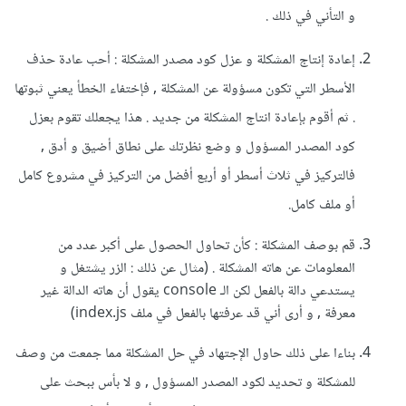
playPause
()
{
و التأني في ذلك .
if
(
myvideo
.
paused
)
إعادة إنتاج المشكلة و عزل كود مصدر المشكلة : أحب عادة حذف
    myvideo
.
play
();
else
الأسطر التي تكون مسؤولة عن المشكلة , فإختفاء الخطأ يعني ثبوتها
    myvideo
.
pause
();
. ثم أقوم بإعادة انتاج المشكلة من جديد . هذا يجعلك تقوم بعزل
},
false
);
كود المصدر المسؤول و وضع نظرتك على نطاق أضيق و أدق ,
فالتركيز في ثلاث أسطر أو أربع أفضل من التركيز في مشروع كامل
و :
أو ملف كامل.
قم بوصف المشكلة : كأن تحاول الحصول على أكبر عدد من
<section
class
=
"video"
>
المعلومات عن هاته المشكلة . (مثال عن ذلك : الزر يشتغل و
<video
id
=
"video1"
>
<source
يستدعي دالة بالفعل لكن الـ console يقول أن هاته الدالة غير
src
=
"./videos/video.mp4"
type
=
"video/mp4"
>
معرفة , و أرى أني قد عرفتها بالفعل في ملف index.js)
</video>
<div
class
=
"overlay "
>
بناءا على ذلك حاول الإجتهاد في حل المشكلة مما جمعت من وصف
<button
للمشكلة و تحديد لكود المصدر المسؤول , و لا بأس ببحث على
onclick
=
"
playPause
()
"
>
<i
class
=
"fa fa-video-