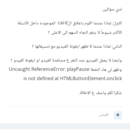
لدي سؤالين .
الاول: لماذا عندما اقوم باغلاق الcard الموجوده داخل الأسئلة
الأكثر شيوعاً لا يتغر اتجاه السهم الى الاعلى ؟
الثاني: لماذا عندما لا تظهر ايقونة الفيديو مع تنسيقاتها ؟
وايضا لا يعمل الفيديو عند النقر ع مشاهدة الفيدو او ايقونة الفيدو ؟
وظهر لي هاد الخطا Uncaught ReferenceError: playPause
is not defined at HTMLButtonElement.onclick
شكرا لكم واسف ع الاطالة.
اقتباس