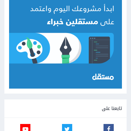
else
    myvideo
.
pause
();
},
false
);
و طبعا لا تنسى تعريف الزر بـ ID:
<section
class
=
"video"
>
<video
id
=
"video1"
>
<source
src
=
"./videos/video.mp4"
type
=
"video/mp4"
>
</video>
<div
class
=
"overlay "
>
<button
id
=
"playVideoButton"
>
تابعنا على
<i
class
=
"fa fa-video-
camera"
aria-hidden
=
"true"
></i>
                    مشاهدة الفيديو

</button>