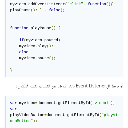
myvideo
.
addEventListener
(
"click"
,
function
(){
playPause
();
}
,
false
);
function
 playPause
()
{
if
(
myvideo
.
paused
)
    myvideo
.
play
();
else
    myvideo
.
pause
();
}
أو بربط الEvent Listener بالزر عوضا عن الفيديو نفسه فيكون :
var
 myvideo
=
document
.
getElementById
(
"video1"
);
var
playVideoButton
=
document
.
getElementById
(
"playVi
deoButton"
);