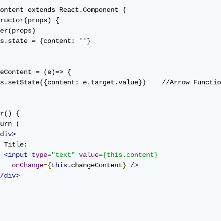
ontent extends React.Component {

ructor(props) {

er(props)

s.state = {content: ''}

  changeContent = (e)=> {						/

setState({content: e.target.value})	//Arrow Function

r() {

urn (

div>
 Title: 

<input
type
=
"text"
value
=
{this.content}
onChange
={
this
.
changeContent
}
/>
/div>