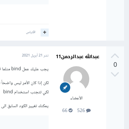
اقتباس
عبدالله عبدالرحمن11
نشر
21 أبريل 2021
0
يجب عليك عمل bind مثلما قال الأخ عبدالله
لكي تتجنب استخدام bind
الأعضاء
يمكنك تغيير الكود السابق الى 
66
526