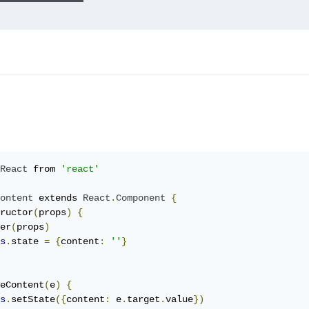
React
 from 
'react'
ontent
 extends 
React
.
Component
{
ructor
(
props
)
{
er
(
props
)
s
.
state 
=
{
content
:
''
}
eContent
(
e
)
{
s
.
setState
({
content
:
 e
.
target
.
value
})