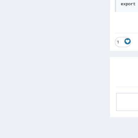
export 
1