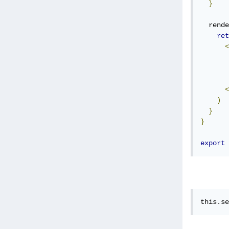
}
  rende
ret
<
       
<
)
}
}
export
this.se