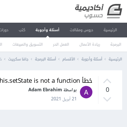
الرئيسية
دروس ومقالات
أسئلة وأجوبة
كتب
دورات
البرمجة
ريادة الأعمال
العمل الحر
التسويق والمبيعات
ال
الرئيسية
أسئلة وأجوبة
الأقسام
أسئلة البرمجة
جافا سكريبت
خطأ function
خطأ this.setState is not a function في React؟
0
بواسطة Adam Ebrahim
21 أبريل 2021