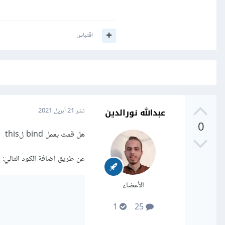
اقتباس
عبدالله نورالدين
نشر
21 أبريل 2021
0
هل قمت بعمل bind لthis
عن طريق اضافة الكود التالي:
الأعضاء
1
25