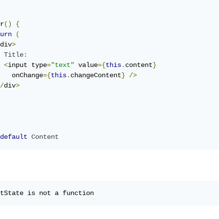
r
()
{
urn
(
div
>
Title
:
<
input type
=
"text"
 value
={
this
.
content
}
   onChange
={
this
.
changeContent
}
/>
/
div
>
default
Content
tState is not a function