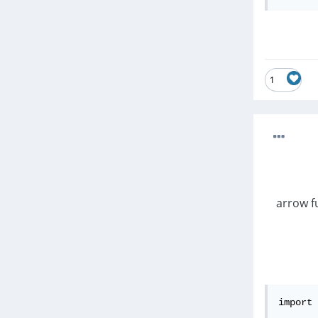
1
الكود وجعله أسهل يمكنك استخدام دالة السهم arrow function
import 