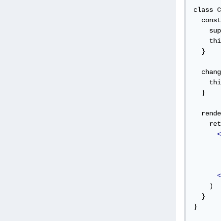
class C
  const
    sup
    thi
  }

/ دالة السهم
    this.
  } 

  rende
    ret
<
       
<
    )

  }

}
