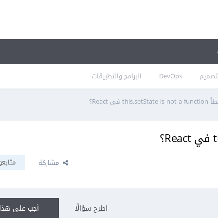
تصميم
DevOps
البرامج والتطبيقات
this.setState is not a  في React؟
متابعو
مشاركة
اطرح سؤالًا
أجب على هذا 