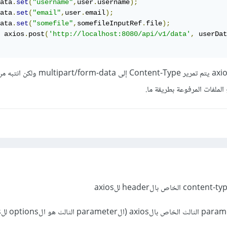
ata
.
set
(
"username"
,
user
.
username
);
ata
.
set
(
"email"
,
user
.
email
);
ata
.
set
(
"somefile"
,
somefileInputRef
.
file
);
 axios
.
post
(
'http://localhost:8080/api/v1/data'
,
 userDat
عند تمرير FormData إلى axios يتم تمرير Content-Type إلى ata
الملفات المرفوعة بطريقة ما.