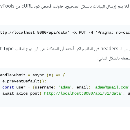
ttp://localhost:8080/api/data' -X PUT -H 'Pragma: no-cac
andleSubmit 
=
 async 
(
e
)
=>
{
 e
.
preventDefault
();
const
 user 
=
{
username
:
'adam'
,
 email
:
'adam@gmail.com'
 await axios
.
post
(
'http://localhost:8080/api/v1/data'
,
 u