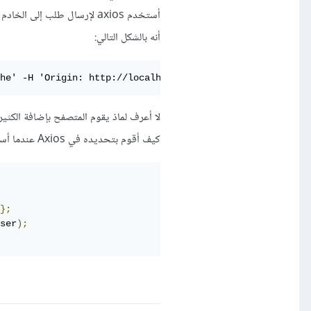
أنه بالشكل التالي:
he' -H 'Origin: http://localhost:8080' -H 'Accept-Encodi
كيف أقوم بتحديده في Axios عندما أستعمله بالشكل التالي:
};
ser
);