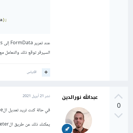
a
);
السيرفر توقع ذلك والتعامل مع 
اقتباس
عبدالله نورالدين
نشر
21 أبريل 2021
0
في حالة كنت تريد تعديل الcontent-type الخاص بالheader للaxios
يمكنك ذلك عن طريق الparameter الثالث الخاص بالaxios (الparameter الثالث هو الoptions للaxios)