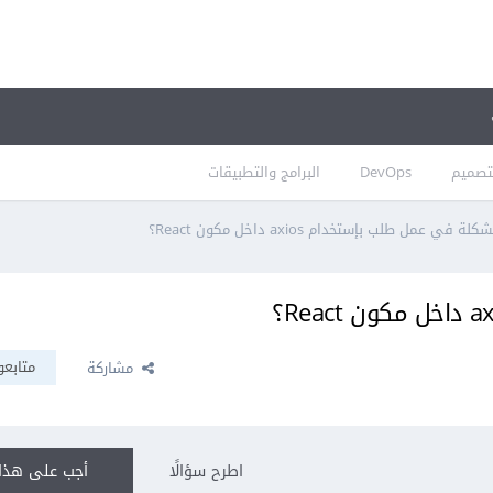
تصميم
DevOps
البرامج والتطبيقات
كلة في عمل طلب بإستخدام axios داخل مكون React؟
متابعو
مشاركة
اطرح سؤالًا
أجب على هذا 