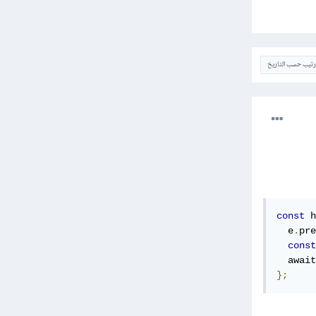
ترتيب حسب التاريخ
const
 h
  e
.
pre
const
  await
};