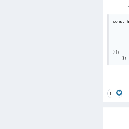
const h
       
       
       
	headers: { 'content-type': 'application/x-www-form-urlen
});    
    };
1