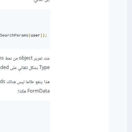
SearchParams
(
user
));
Type بشكل تلقائي على x-www-form-urlencoded.
FormData هكذا: