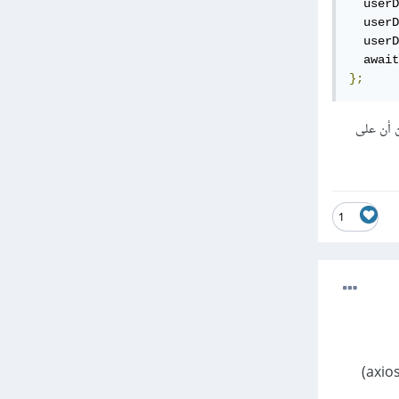
  userD
  userD
  userD
  await
};
multipart/form-d ولكن انتبه من أن على
1