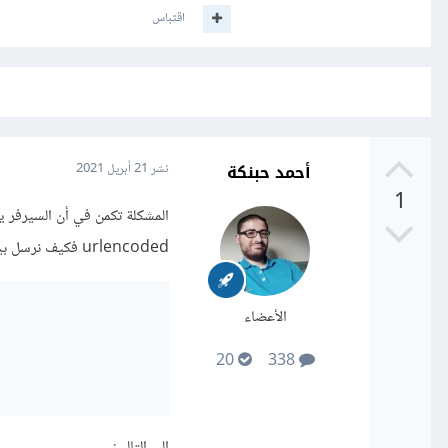
اقتباس
أحمد حبنكة
نشر
21 أبريل 2021
1
urlencoded فكيف نرسل بيانات من هذا النوع من خلال axios؟ ببساطة بتحويل الكود التالي:
الأعضاء
20
338
إلى التالي: