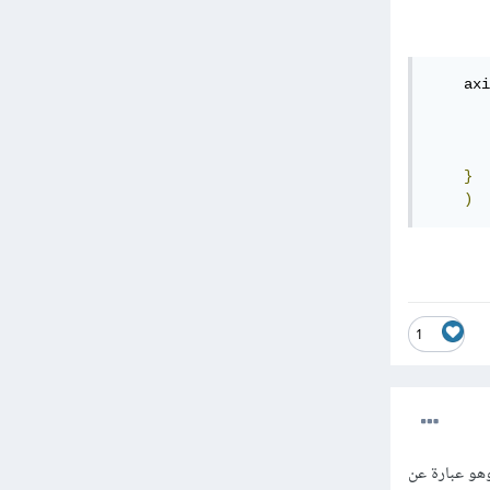
    axi
       
}
)
1
axi هو الخيارات الإضافية وهو عبارة عن