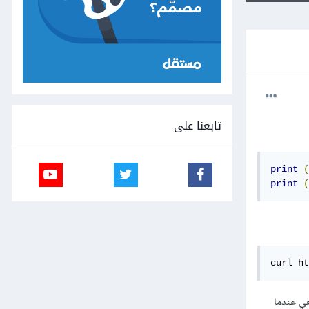
تابعنا على
print
(
print
(
curl h
د (username - email)، لكن المشكلة هي عندما