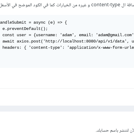
andleSubmit = async (e) => {

 e.preventDefault();

 const user = {username: 'adam', email: 'adam@gmail.com'
 await axios.post('http://localhost:8080/api/v1/data', u
coded' }

    

آن
لتنشر باسم حسابك.