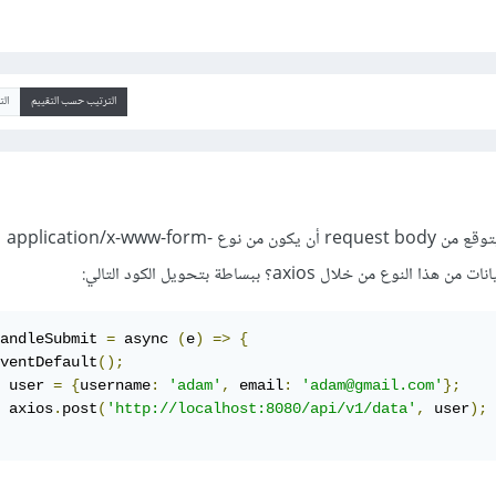
الترتيب حسب التقييم
ال
المشكلة تكمن في أن السيرفر يتوقع من request body أن يكون من نوع application/x-www-form-
andleSubmit 
=
 async 
(
e
)
=>
{
ventDefault
();
 user 
=
{
username
:
'adam'
,
 email
:
'adam@gmail.com'
};
 axios
.
post
(
'http://localhost:8080/api/v1/data'
,
 user
);