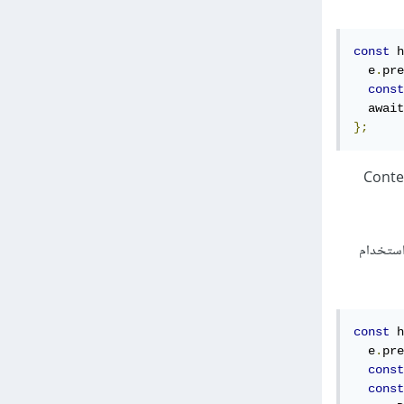
const
 h
  e
.
pre
const
  await
};
URLSearch إلى axios تفهم axios أنك تريد إرسال فورم وتضع Content-
عليك استخدام
const
 h
  e
.
pre
const
const