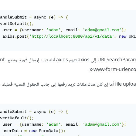
andleSubmit 
=
 async 
(
e
)
=>
{
ventDefault
();
 user 
=
{
username
:
'adam'
,
 email
:
'adam@gmail.com'
};
 axios
.
post
(
'http://localhost:8080/api/v1/data'
,
new
URL
عند تمرير object من نمط Params
هذا ينفع طالما ليس هنالك file uploads أما إن كان هناك ملفات تريد رفعها إلى جانب الحقول النصية ف
andleSubmit 
=
 async 
(
e
)
=>
{
ventDefault
();
 user 
=
{
username
:
'adam'
,
 email
:
'adam@gmail.com'
};
 userData 
=
new
FormData
();