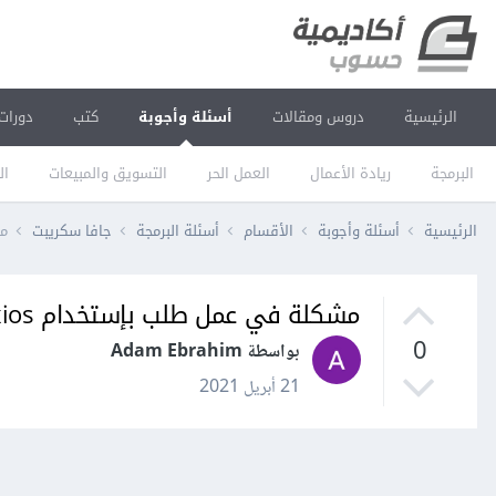
الرئيسية
دروس ومقالات
أسئلة وأجوبة
كتب
دورات
البرمجة
ريادة الأعمال
العمل الحر
التسويق والمبيعات
ال
الرئيسية
أسئلة وأجوبة
الأقسام
أسئلة البرمجة
جافا سكريبت
مش
مشكلة في عمل طلب بإستخدام axios داخل مكون React؟
0
بواسطة Adam Ebrahim
21 أبريل 2021