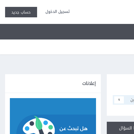
تسجيل الدخول
حساب جديد
إعلانات
ن
1
السؤال