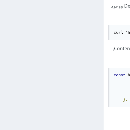
أستخدم axios لإرسال طلب إلى الخادم فلا يتم إرسال البيانات بالشكل الصحيح، حاولت فحص كود cURL من DevTools ووجود
curl 'h
لا أعرف لماذ يقوم المتصفح بإضافة الكثير من الـ headers في الطلب، لكن أعتقد أن المشكلة هي في نوع الطلب Content-Type،
const
 h
       
       
};