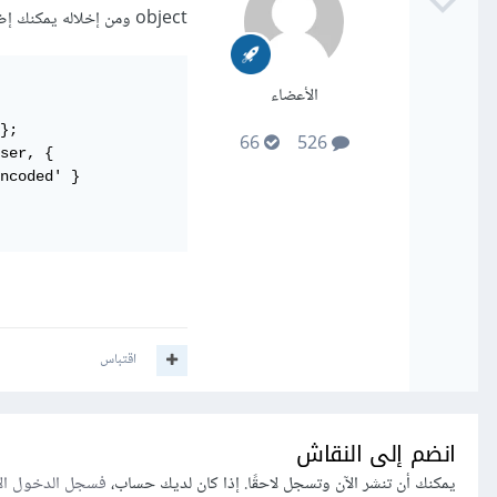
object ومن إخلاله يمكنك إضافة ال content-type و غيره من الخيارات كما في الكود الموضح في الأسفل
الأعضاء
};

66
526
ser, {

اقتباس
انضم إلى النقاش
يمكنك أن تنشر الآن وتسجل لاحقًا. إذا كان لديك حساب،
فسجل الدخول ال