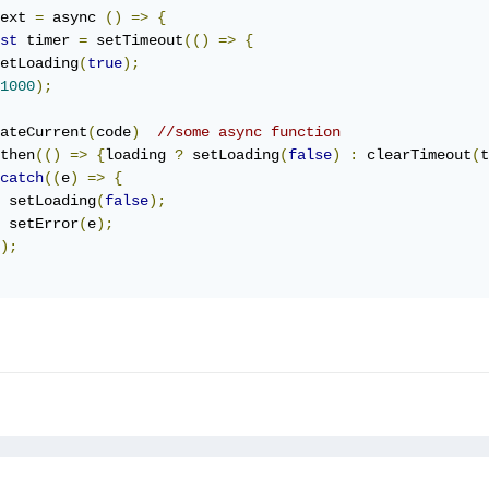
ext 
=
 async 
()
=>
{
st
 timer 
=
 setTimeout
(()
=>
{
etLoading
(
true
);
1000
);
ateCurrent
(
code
)
//some async function
then
(()
=>
{
loading 
?
 setLoading
(
false
)
:
 clearTimeout
(
t
catch
((
e
)
=>
{
 setLoading
(
false
);
 setError
(
e
);
);