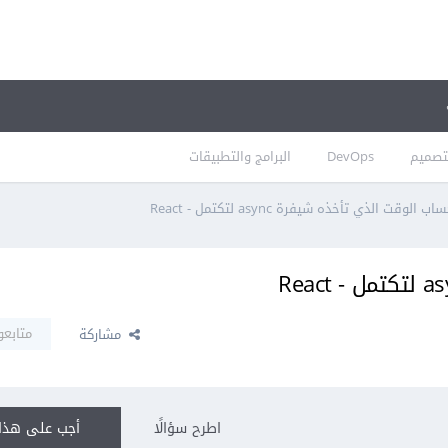
تصميم
DevOps
البرامج والتطبيقات
اب الوقت الذي تأخذه شيفرة async لتكتمل - React
متابعو
مشاركة
اطرح سؤالًا
أجب على هذا 