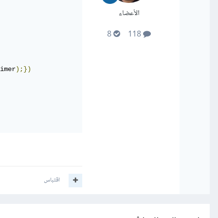
الأعضاء
8
118
imer
);})
اقتباس