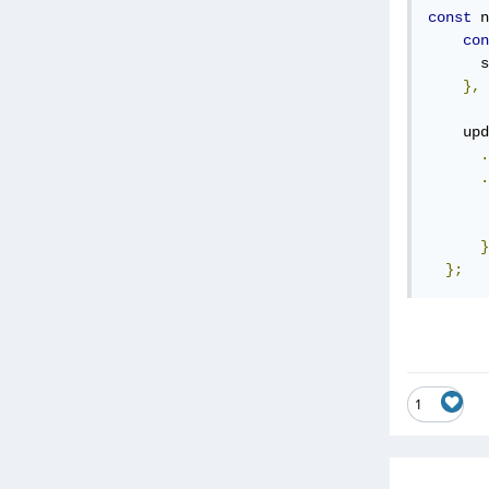
const
 n
con
      s
},
    upd
.
.
       
       
}
};
1