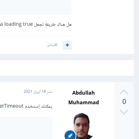
هل هناك طريقة لجعل loading true فقط في حالة ما اذا updateCurrent أخذت أكثر من ثانية في العمل
اقتباس
Abdullah
نشر
18 أبريل 2021
0
Muhammad
يمكنك إستخدم setTimeout لتحقيق ذلك كالتالي