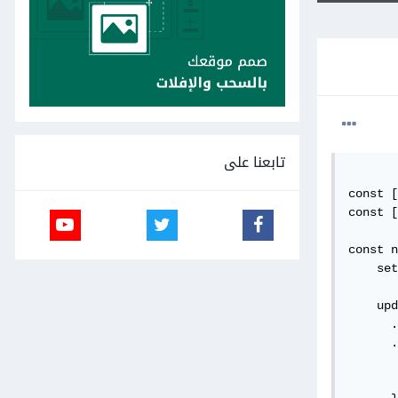
تابعنا على
const [
const [
const n
    set
    upd
      .
      .
       
       