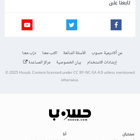
تابعنا على
عن أكاديمية حسوب
الأسئلة الشائعة
اكتب معنا
درّب معنا
إرشادات الاستخدام
بيان الخصوصية
مركز المساعدة
© 2025
Hsoub
.
Content licensed under
CC BY-NC-SA 4.0
unless mentioned
otherwise.