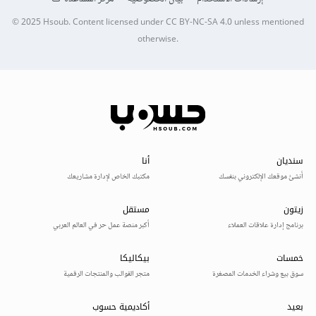
© 2025
Hsoub
.
Content licensed under
CC BY-NC-SA 4.0
unless mentioned
otherwise.