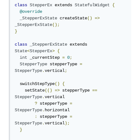
class
StepperEx
 extends 
StatefulWidget
{
@override
_StepperExState
 createState
()
=>
_StepperExState
();
}
class
_StepperExState
 extends 
State
<
StepperEx
>
{
int
 _currentStep 
=
0
;
StepperType
 stepperType 
=
StepperType
.
vertical
;
  switchStepType
()
{
    setState
(()
=>
 stepperType 
==
StepperType
.
vertical

?
 stepperType 
=
StepperType
.
horizontal

:
 stepperType 
=
StepperType
.
vertical
);
}