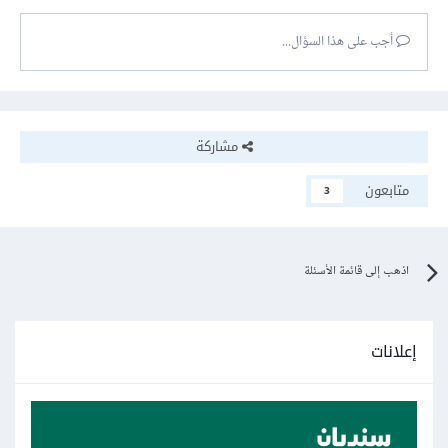
          content: SizedBox(

onStepContinue

            width: 100.0,

أجب على هذا السؤال...
onStepCancel
            height: 100.0,

          ),

تستخدمان في التحكم في Stepper.
        ),

      ],

مشاركة
    );
متابعون
3
اذهب إلى قائمة الأسئلة
إعلانات