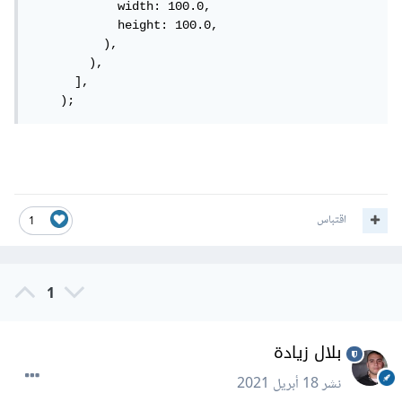
            width: 100.0,

            height: 100.0,

          ),

        ),

      ],

    );
اقتباس
1
1
بلال زيادة
نشر
18 أبريل 2021