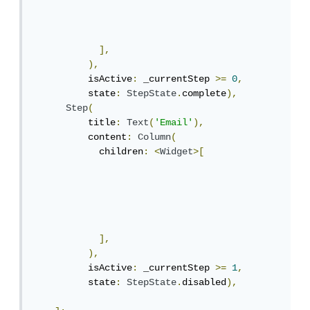
],
),
          isActive
:
 _currentStep 
>=
0
,
          state
:
StepState
.
complete
),
Step
(
          title
:
Text
(
'Email'
),
          content
:
Column
(
            children
:
<
Widget
>[
],
),
          isActive
:
 _currentStep 
>=
1
,
          state
:
StepState
.
disabled
),