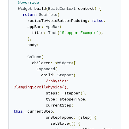
@override
Widget
 build
(
BuildContext
 context
)
{
return
Scaffold
(
      resizeToAvoidBottomPadding
:
false
,
      appBar
:
AppBar
(
        title
:
Text
(
'Stepper Example'
),
),
      body
:
Column
(
        children
:
<
Widget
>[
Expanded
(
            child
:
Stepper
(
//physics: 
ClampingScrollPhysics(),
              steps
:
 _stepper
(),
              type
:
 stepperType
,
              currentStep
:
this
.
_currentStep
,
              onStepTapped
:
(
step
)
{
                setState
(()
{