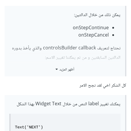
يمكن ذلك من خلال الدالتين:
onStepContinue
onStepCancel
نحتاج لتعريف controlsBuilder callback والذي يأخذ بدوره
الدالتين السابقتين و من ثم يمكننا تغيير الاسم:
أظهر المزيد
هذا مثال عن stepper:
كل الشكر اخي لقد نجح الامر
Stepper(

      controlsBuilder: (BuildContext 
يمكنك تغيير label النص من خلال Widget Text بهذا الشكل
context,

          {VoidCallback onStepContinue, 
VoidCallback onStepCancel}) {

        return Row(

Text('NEXT')