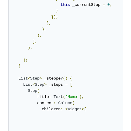
this
.
_currentStep 
=
0
;
}
});
},
),
),
],
),
);
}
List
<
Step
>
 _stepper
()
{
List
<
Step
>
 _steps 
=
[
Step
(
          title
:
Text
(
'Name'
),
          content
:
Column
(
            children
:
<
Widget
>[