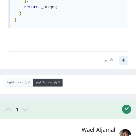
];
return
 _steps
;
}
}
اقتباس
الترتيب حسب التقييم
الترتيب حسب التاريخ
1
Wael Aljamal