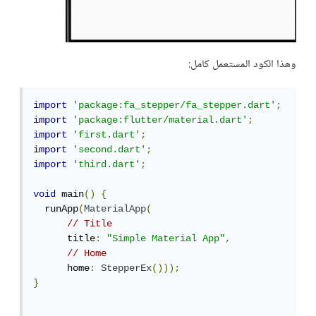
وهذا الكود المستعمل كامل:
import
'package:fa_stepper/fa_stepper.dart'
;
import
'package:flutter/material.dart'
;
import
'first.dart'
;
import
'second.dart'
;
import
'third.dart'
;
void
 main
()
{
  runApp
(
MaterialApp
(
// Title
      title
:
"Simple Material App"
,
// Home
      home
:
StepperEx
()));
}