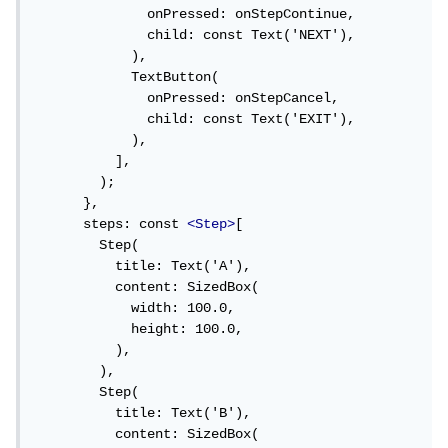
              onPressed: onStepContinue,

              child: const Text('NEXT'),

            ),

            TextButton(

              onPressed: onStepCancel,

              child: const Text('EXIT'),

            ),

          ],

        );

      },

      steps: const 
<Step>
[

        Step(

          title: Text('A'),

          content: SizedBox(

            width: 100.0,

            height: 100.0,

          ),

        ),

        Step(

          title: Text('B'),

          content: SizedBox(
