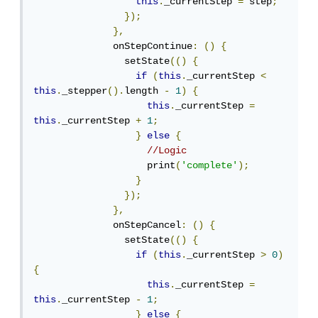
this
.
_currentStep 
=
 step
;
});
},
              onStepContinue
:
()
{
                setState
(()
{
if
(
this
.
_currentStep 
<
this
.
_stepper
().
length 
-
1
)
{
this
.
_currentStep 
=
this
.
_currentStep 
+
1
;
}
else
{
//Logic
                    print
(
'complete'
);
}
});
},
              onStepCancel
:
()
{
                setState
(()
{
if
(
this
.
_currentStep 
>
0
)
{
this
.
_currentStep 
=
this
.
_currentStep 
-
1
;
}
else
{