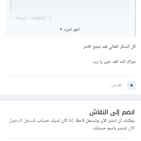
          children: 
<Widget>
[

            TextButton(

              onPressed: onStepContinue,

Text('CANCEL'),
              child: const Text('NEXT'),

            ),

أظهر المزيد
يمكنك وضع زرين بهذا الشكل
            TextButton(

              onPressed: onStepCancel,

كل الشكر الغالي لقد نجح الامر
              child: const Text('EXIT'),

            ),

TextButton(

جزاك الله الف خير يا رب
          ],

  onPressed: onStepContinue,

        );

  child: const Text('NEXT'),

      },

),

      steps: const 
<Step>
[

TextButton(

اقتباس
        Step(

  onPressed: onStepCancel,

          title: Text('A'),

  child: const Text('CANCEL'),

          content: SizedBox(

),
            width: 100.0,

انضم إلى النقاش
            height: 100.0,

بحيث child تأخذ Widget النص و onPressed تأخذ قيمة
يمكنك أن تنشر الآن وتسجل لاحقًا. إذا كان لديك حساب،
فسجل الدخول
          ),

الدالة أو الأنتقال. بحيث الدالتين
        ),

الآن
لتنشر باسم حسابك.
        Step(

          title: Text('B'),
