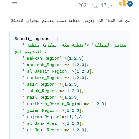
نشر
17 أبريل 2021
لدي هذا المثال الذي يعرض المنطقة حسب التقسيم الجغرافي للمملكة
$saudi_regions 
=
[
'مناطق المملكة'
=>
'منطقة مكة المكرمة منطقة 
,
المدينة الخ'
' makkah_Region'
=>[
1
,
2
,
3
],
' madinah_Region'
=>[
1
,
2
,
3
],
' al_Qassim_Region'
=>[
1
,
2
,
3
],
' eastern_Region'
=>[
1
,
2
,
3
],
' asir_Region'
=>[
1
,
2
,
3
],
' tabuk_Region'
=>[
1
,
2
,
3
],
' hail_Region'
=>[
1
,
2
,
3
],
' northern_Border_Region'
=>[
1
,
2
,
3
],
' jizan_Region'
=>[
1
,
2
,
3
],
' najran_Region'
=>[
1
,
2
,
3
],
' al_Baha_Area'
=>[
1
,
2
,
3
],
' al_Jouf_Region'
=>[
1
,
2
,
3
],