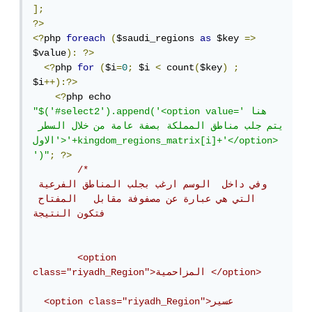
];
?>
<?
php 
foreach
(
$saudi_regions 
as
 $key 
=>
$value
):
?>
<?
php 
for
(
$i
=
0
;
 $i 
<
 count
(
$key
)
;
$i
++):?>
<?
php echo 
"$('#select2').append('<option value='هنا 
يتم جلب مناطق المملكة بصفة عامة من خلال السطر 
الاول'>'+kingdom_regions_matrix[i]+'</option>
')"
;
?>
/*

وفي داخل  الوسم ارغب بجلب المناطق الفرعية 
التي هي عبارة عن مصفوفة مقابل   المفتاح 
فتكون النتيجة

	<option 
class="riyadh_Region">المزاحمية </option>	
  <option class="riyadh_Region">عسير 