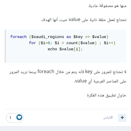
منها هو مصفوفة عادية.
تحتاج لعمل حلقة ثانية على value حيث أنها الهدف
foreach
(
$saudi_regions 
as
 $key 
=>
 $value
)
for
(
$i
=
0
;
 $i 
<
 count
(
$value
)
;
 $i
++)
    		echo $value
[
i
];
لا تحتاج للمرور على key لأنه يتم من خلال foreach بينما نريد المرور
على العناصر الفرعية أي value.
حاول تطبيق هذه الفكرة
اقتباس
1