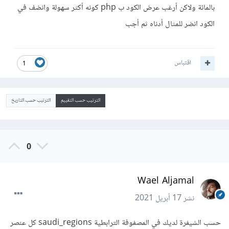
بالمائة ولاكن أرغب عرض الكود ب php كونه أكثر سهولة وانضف في
الكود انضر للمثال أدناه ثم أجب
اقتباس
1
الترتيب حسب التقييم
الترتيب حسب التاريخ
0
Wael Aljamal
نشر
17 أبريل 2021
حسب الشيفرة لديك في المصفوفة الترابطية saudi_regions كل عنصر