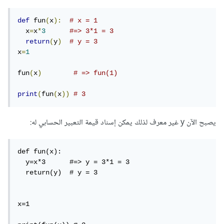
def
 fun
(
x
):
# x = 1
  x
=
x
*
3
#=> 3*1 = 3
return
(
y
)
# y = 3
x
=
1
fun
(
x
)
# => fun(1)
print
(
fun
(
x
))
# 3
يصبح الآن y غير معرف لذلك يمكن إسناد قيمة التعبير الحسابي له:
def fun(x):  

  y=x*3      #=> y = 3*1 = 3

  return(y)  # y = 3

x=1
