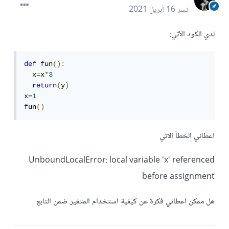
نشر
16 أبريل 2021
لدي الكود الآتي:
def
 fun
():
  x
=
x
*
3
return
(
y
)
x
=
1
fun
()
اعطاني الخطأ الاتي
UnboundLocalError: local variable 'x' referenced
before assignment
هل ممكن اعطائي فكرة عن كيفية استخدام المتغير ضمن التابع