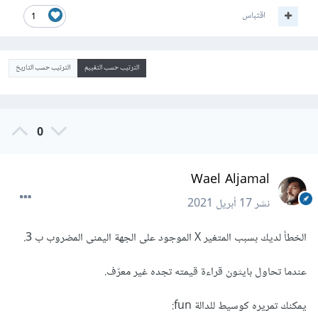
اقتباس
1
الترتيب حسب التقييم
الترتيب حسب التاريخ
0
Wael Aljamal
نشر
17 أبريل 2021
الخطأ لديك بسبب المتغير X الموجود على الجهة اليمنى المضروب ب 3.
عندما تحاول بايثون قراءة قيمته تجده غير معرّف.
يمكنك تمريره كوسيط للدالة fun: