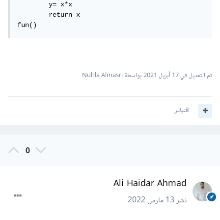
	y= x*x

	return x

fun()
تم التعديل في
17 أبريل 2021
بواسطة Nuhla Almasri
اقتباس
0
Ali Haidar Ahmad
نشر
13 مارس 2022