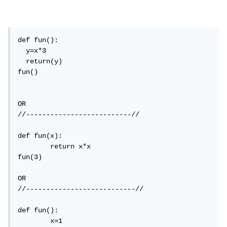
def fun():

  y=x*3

  return(y)

fun()

OR 

//--------------------------//

def fun(x):

	return x*x

fun(3)

OR

//---------------------------//

def fun():

	x=1
