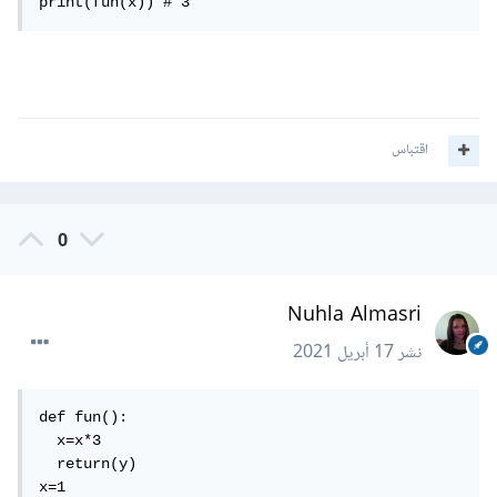
print(fun(x)) # 3
اقتباس
0
Nuhla Almasri
نشر
17 أبريل 2021
def fun():

  x=x*3

  return(y)

x=1
