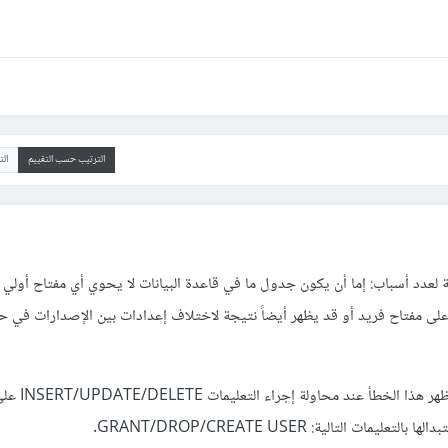
الترتيب حسب التقييم
ال
 لعدد أسباب: إما أن يكون جدول ما في قاعدة البيانات لا يحوي أي مفتاح أولي أ
دما يتم إدخال القيمة null على مفتاح فريد أو قد يظهر أيضاً نتيجة لاختلاف إعدادات بين الإصدارات في 
وبدءً من الإصدار الخام
ات التالية: GRANT/DROP/CREATE USER.