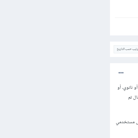
ترتيب حسب التاريخ
و ثانوي، أو
حال تم
س، سيظهر هذا الخطأ عند محاولة إجراء التعليمات INSERT/UPDATE/DELETE على مستخدمي