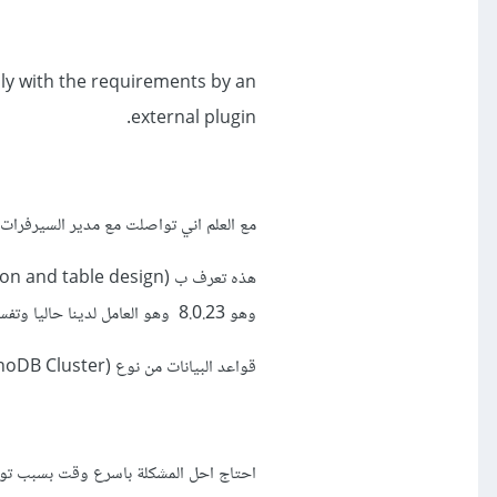
ly with the requirements by an
external plugin.
مع العلم اني تواصلت مع مدير السيرفرات 
وهو 8.0.23 وهو العامل لدينا حاليا وتفسيرها على النحو الآتي:
قواعد البيانات من نوع (MySQL InnoDB Cluster) وهي مجموعة من الخوادم المترابطة
احتاج احل المشكلة باسرع وقت بسبب توق