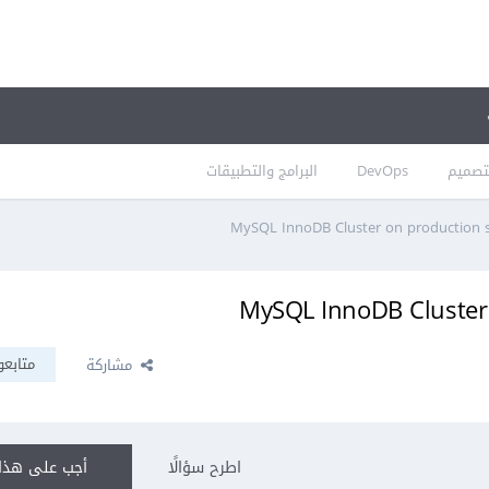
تصميم
DevOps
البرامج والتطبيقات
متابعو
مشاركة
اطرح سؤالًا
أجب على هذا 