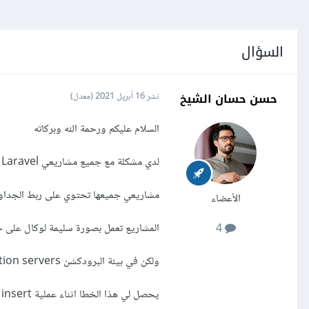
السؤال
حسن حسان الشيخ
نشر
16 أبريل 2021
(معدل)
السلام عليكم ورحمة الله وبركاته
لدي مشكلة مع جميع مشاريعي Laravel عند رفعها على السيرفرات Production
مشاريعي جميعها تحتوي على ربط الجداول بالعلاقات فيما
الأعضاء
المشاريع تعمل بصورة سليمة لوكال على ج
4
ولكن في بيئة البرودكشن Production servers
يحصل لي هذا الخطا اثناء عملية insert مع اي جدول يحتوي على علاقات