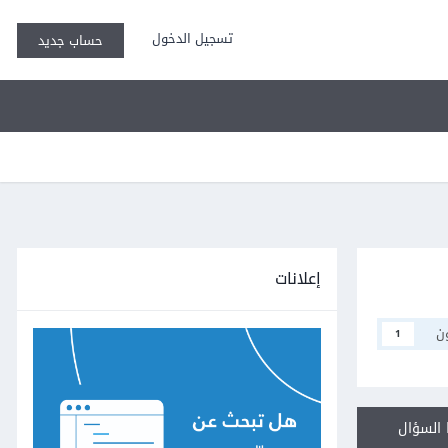
تسجيل الدخول
حساب جديد
إعلانات
ن
1
السؤال