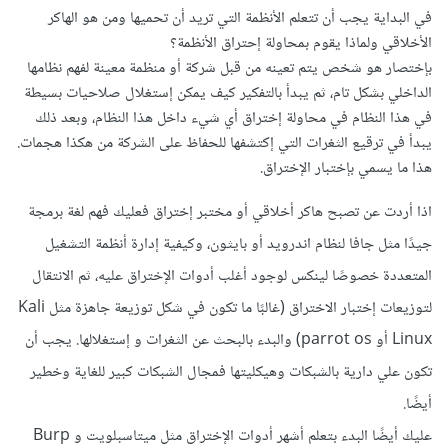
في البداية يجب أن تتعلم الأنظمة التي تريد أن تحميها ومن هو الهاكر
الأخلاقي ولماذا يقوم بمحاولة إحتراق الأنظمة؟
بإختصار هو شخص يتم تعينه من قبل شركة أو منظمة معينة لفهم نظامها
الداخلي بشكل تام، ثم يبدأ بالتفكير كيف يمكن إستغلال صلاحيات بسيطة
في هذا النظام في محاولة إختراق أي شيء داخل هذا النظام، وبعد ذلك
يبدأ في ترقيع الثغرات التي إكتشفها للحفاظ على الشركة من هكذا هجمات.
هذا ما يسمي بإختبار الإختراق.
اذا أردت عن تصبح هاكر أخلاقي أو مختبر إختراق فعليك فهم لغة برمجة
جيدًا مثل جافا لنظام اندرويد أو بايثون، وكيفية إدارة أنظمة التشغيل
المتعددة خصوصًا لينكس لوجود أغلب أدوات الإختراق عليه، ثم الانتقال
لتوزيعات إختبار الاختراق (غالبًا ما تكون في شكل توزيعة جاهزة مثل Kali
Linux أو parrot os) والبدء بالبحث عن الثغرات و إستغلالها. يجب أن
تكون علي دارية بالشبكات وهيكليتها فمجال الشبكات كبير للغاية وخطير
أيضًا.
عليك أيضًا البدء بتعلم أشهر أدوات الإختراق مثل ميتاسبلويت و Burp