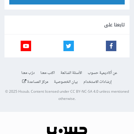
تابعنا على
عن أكاديمية حسوب
الأسئلة الشائعة
اكتب معنا
درّب معنا
إرشادات الاستخدام
بيان الخصوصية
مركز المساعدة
© 2025
Hsoub
.
Content licensed under
CC BY-NC-SA 4.0
unless mentioned
otherwise.