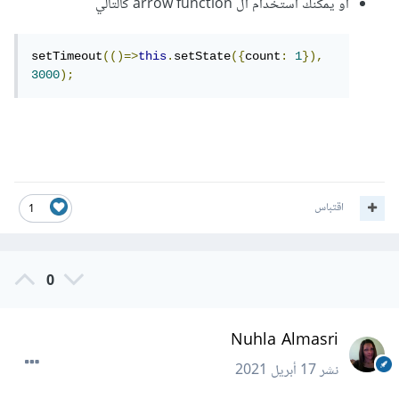
أو يمكنك استخدام ال arrow function كالتالي
setTimeout
(()=>
this
.
setState
({
count
:
1
}),
3000
);
اقتباس
1
0
Nuhla Almasri
نشر
17 أبريل 2021