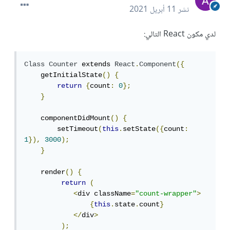
نشر
11 أبريل 2021
لدي مكون React التالي:
Class
Counter
 extends 
React
.
Component
({
    getInitialState
()
{
return
{
count
:
0
};
}
    componentDidMount
()
{
        setTimeout
(
this
.
setState
({
count
:
1
}),
3000
);
}
    render
()
{
return
(
<
div className
=
"count-wrapper"
>
{
this
.
state
.
count
}
</
div
>
);