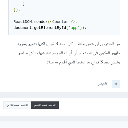
}
});
ReactDOM
.
render
(<
Counter
/>,
document
.
getElementById
(
'app'
));
من المفترض أن تتغير حالة المكون بعد 3 ثوانٍ، لكنها تتغير بمجرد
ظهور المكون في الصفحة، أي أن الدالة يتم تنفيضها بشكل مباشر
وليس بعد 3 ثوانٍ، ما الخطأ الذي أقوم به هنا؟
اقتباس
الترتيب حسب التقييم
الترتيب حسب التاريخ