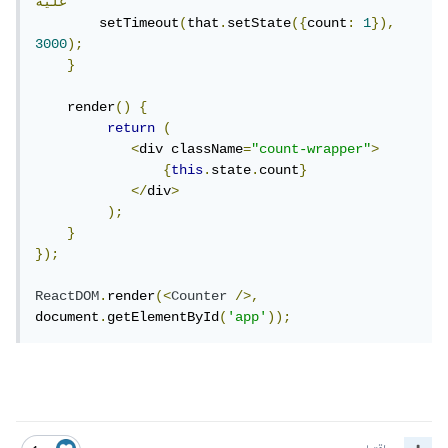
عليه
        setTimeout
(
that
.
setState
({
count
:
1
}),
3000
);
}
    render
()
{
return
(
<
div className
=
"count-wrapper"
>
{
this
.
state
.
count
}
</
div
>
);
}
});
ReactDOM
.
render
(<
Counter
/>,
document
.
getElementById
(
'app'
));