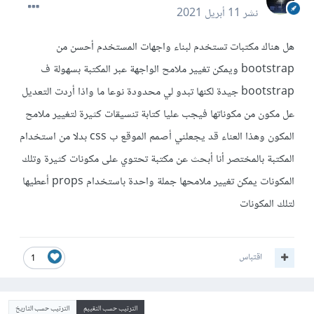
نشر
11 أبريل 2021
هل هناك مكتبات تستخدم لبناء واجهات المستخدم أحسن من
bootstrap ويمكن تغيير ملامح الواجهة عبر المكتبة بسهولة ف
bootstrap جيدة لكنها تبدو لي محدودة نوعا ما واذا أردت التعديل
عل مكون من مكوناتها فيجب عليا كتابة تنسيقات كثيرة لتغيير ملامح
المكون وهذا العناء قد يجعلني أصمم الموقع ب css بدلا من استخدام
المكتبة بالمختصر أنا أبحث عن مكتبة تحتوي على مكونات كثيرة وتلك
المكونات يمكن تغيير ملامحها جملة واحدة باستخدام props أعطيها
لتلك المكونات
اقتباس
1
الترتيب حسب التقييم
الترتيب حسب التاريخ