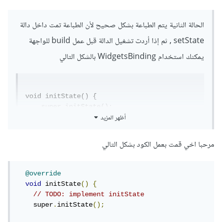
الحالة الثانية يتم الطباعة بشكل صحيح لأن الطباعة تمت داخل دالة
setState , ثم إذا أردت تشغيل الدالة قبل عمل build للواجهة
يمكنك استخدام WidgetsBinding بالشكل التالي
void initState() {

    super.initState();

أظهر المزيد
    WidgetsBinding.instance

        .addPostFrameCallback((_) => 
mYFucntion(context));

مرحبا اخي قمت بعمل الكود بشكل التالي
  }
أو استخدام SchedulerBinding بالشكل التالي
@override
void
 initState
()
{
// TODO: implement initState
    super
.
initState
();
import 'package:flutter/scheduler.dart';

SchedulerBinding.instance.addPostFrameCallb