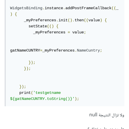
ack((_) => myFunction(context));
WidgetsBinding
.
instance
.
addPostFrameCallback
((
_
)
{
      _myPreferences
.
init
().
then
((
value
)
{
        setState
(()
{
          _myPreferences 
=
 value
;
gatNameCUNTRY
=
_myPreferences
.
NameCuntry
;
});
});
});
    print
(
'testgetname 
${gatNameCUNTRY.toString()}'
);
ولا تزال النتيجة null