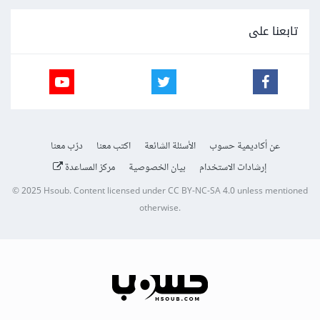
تابعنا على
عن أكاديمية حسوب
الأسئلة الشائعة
اكتب معنا
درّب معنا
إرشادات الاستخدام
بيان الخصوصية
مركز المساعدة
© 2025
Hsoub
.
Content licensed under
CC BY-NC-SA 4.0
unless mentioned
otherwise.