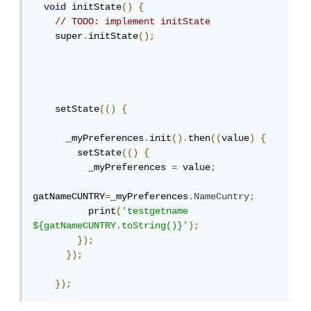
void
 initState
()
{
// TODO: implement initState
    super
.
initState
();
    setState
(()
{
      _myPreferences
.
init
().
then
((
value
)
{
        setState
(()
{
          _myPreferences 
=
 value
;
gatNameCUNTRY
=
_myPreferences
.
NameCuntry
;
          print
(
'testgetname 
${gatNameCUNTRY.toString()}'
);
});
});
});