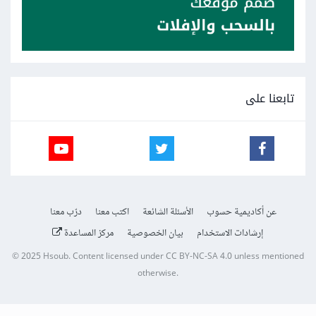
تابعنا على
عن أكاديمية حسوب
الأسئلة الشائعة
اكتب معنا
درّب معنا
إرشادات الاستخدام
بيان الخصوصية
مركز المساعدة
© 2025
Hsoub
.
Content licensed under
CC BY-NC-SA 4.0
unless mentioned
otherwise.