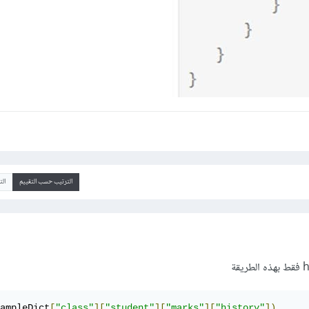
الترتيب حسب التقييم
ال
ampleDict
[
"class"
][
"student"
][
"marks"
][
"history"
])