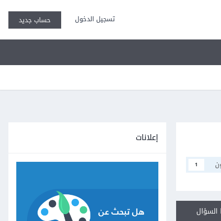
تسجيل الدخول
حساب جديد
إعلانات
ن
1
السؤال