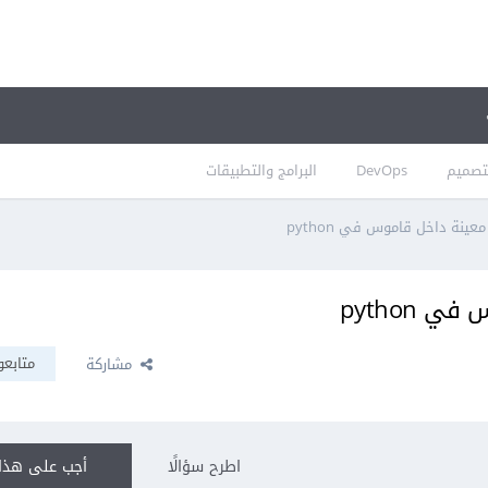
تصميم
DevOps
البرامج والتطبيقات
ينة داخل قاموس في python
python
متابعو
مشاركة
اطرح سؤالًا
أجب على هذا 