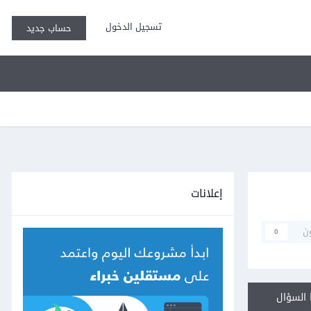
تسجيل الدخول
حساب جديد
إعلانات
ن
0
السؤال