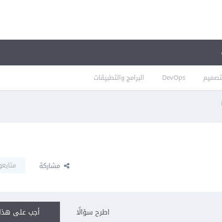
تصميم
DevOps
البرامج والتطبيقات
متابعو
مشاركة
اطرح سؤالًا
أجب على هذا 