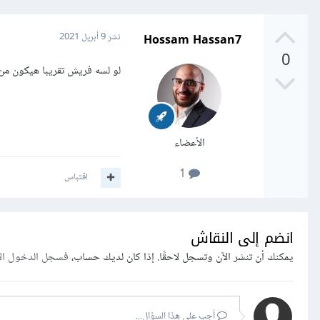
Hossam Hassan7
نشر
9 أبريل 2021
0
لو لسه فريش تقريبا هيكون من 5000 الى 6000 لو عنده سنه خبرة 7000 الى 00
الأعضاء
1
اقتباس
انضم إلى النقاش
يمكنك أن تنشر الآن وتسجل لاحقًا. إذا كان لديك حساب،
فسجل الدخول ال
أجب على هذا السؤال...