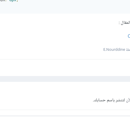
th
:
0px
;
مقال :
E.Nourd
آن
لتنشر باسم حسابك.