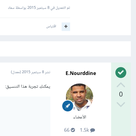
تم التعديل في
8 سبتمبر 2015
بواسطة سعاد
اقتباس
E.Nourddine
نشر
8 سبتمبر 2015
(معدل)
يمكنكِ تجربة هذا التنسيق:
0
الأعضاء
66
1.5k