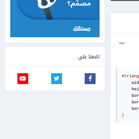
تابعنا على
#triang
    wid
    hei
    bor
    bor
    bor
}