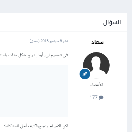
السؤال
سعاد
نشر
8 سبتمبر 2015
(معدل)
في تصميم لي، أود إدراج شكل مثلث باستخدام تنسيق CSS، حاولت 
الأعضاء
177
لكن الأمر لم ينجح،فكيف أحل المشكلة؟