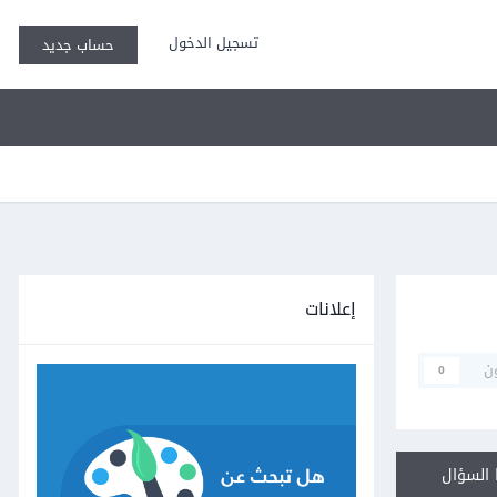
تسجيل الدخول
حساب جديد
إعلانات
ن
0
السؤال