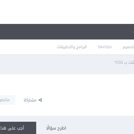
تصميم
DevOps
البرامج والتطبيقات
ب CSS؟
متابعو
مشاركة
اطرح سؤالًا
أجب على هذا 