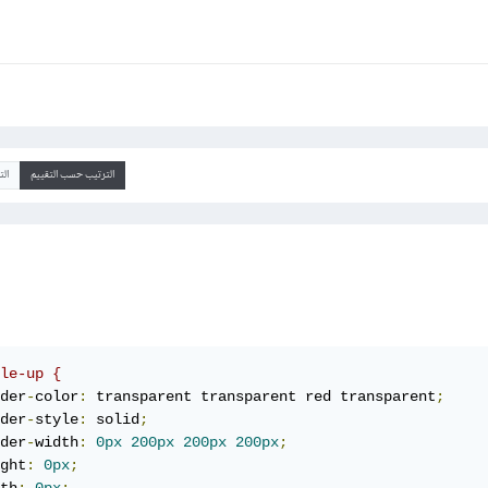
الترتيب حسب التقييم
ال
le-up {
der
-
color
:
 transparent transparent red transparent
;
der
-
style
:
 solid
;
der
-
width
:
0px
200px
200px
200px
;
ght
:
0px
;