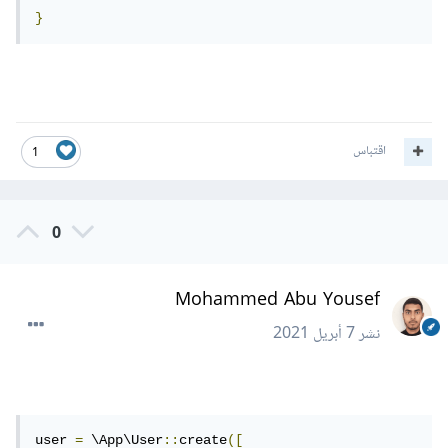
}
اقتباس
1
0
Mohammed Abu Yousef
نشر
7 أبريل 2021
user 
=
 \App\User
::
create
([