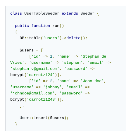
class
UserTableSeeder
extends
Seeder
{
public
function
 run
()
{
    DB
::
table
(
'users'
)->
delete
();
    $users 
=
[
[
'id'
=>
1
,
'name'
=>
'Stephan de 
Vries'
,
'username'
=>
'stephan'
,
'email'
=>
'stephan-v@gmail.com'
,
'password'
=>
bcrypt
(
'carrotz124'
)],
[
'id'
=>
2
,
'name'
=>
'John doe'
,
'username'
=>
'johnny'
,
'email'
=>
'johndoe@gmail.com'
,
'password'
=>
bcrypt
(
'carrotz1243'
)],
];
User
::
insert
(
$users
);
}