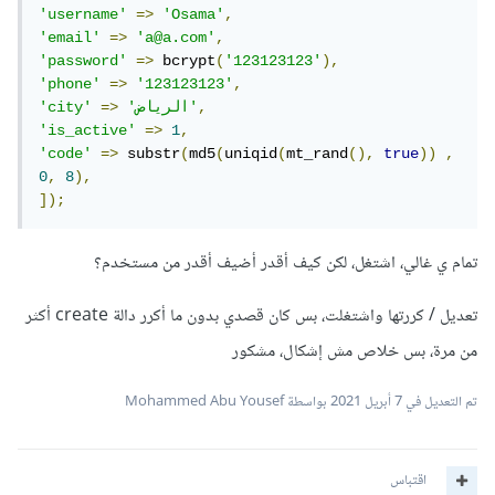
'username'
=>
'Osama'
,
'email'
=>
'a@a.com'
,
'password'
=>
 bcrypt
(
'123123123'
),
'phone'
=>
'123123123'
,
,
'الرياض'
=>
'city'
'is_active'
=>
1
,
'code'
=>
 substr
(
md5
(
uniqid
(
mt_rand
(),
true
))
,
0
,
8
),
]);
تمام ي غالي، اشتغل، لكن كيف أقدر أضيف أقدر من مستخدم؟
تعديل / كررتها واشتغلت، بس كان قصدي بدون ما أكرر دالة create أكثر
من مرة، بس خلاص مش إشكال، مشكور
تم التعديل في
7 أبريل 2021
بواسطة Mohammed Abu Yousef
اقتباس