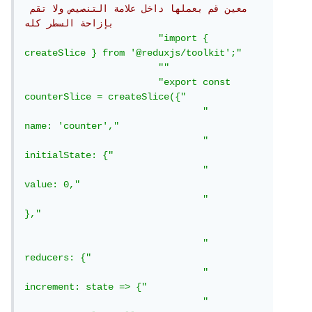
معين قم بعملها داخل علامة التنصيص ولا تقم 
بإزاحة السطر كله
"import { 
createSlice } from '@reduxjs/toolkit';"
""
"export const 
counterSlice = createSlice({"
"	
name: 'counter',"
"	
initialState: {"
"		
value: 0,"
"	
},"
"	
reducers: {"
"		
increment: state => {"
"			