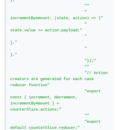
""
"		
incrementByAmount: (state, action) => {"
"			
state.value += action.payload;"
"		
},"
"	
},"
"});"
""
"// Action 
creators are generated for each case 
reducer function"
"export 
const { increment, decrement, 
incrementByAmount } = 
counterSlice.actions;"
""
"export 
default counterSlice.reducer;"