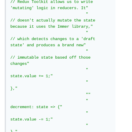
// Redux Toolkit allows us to write 
'mutating' logic in reducers. It"
"			
// doesn't actually mutate the state 
because it uses the Immer library,"
"			
// which detects changes to a 'draft 
state' and produces a brand new"
"			
// immutable state based off those 
changes"
"			
state.value += 1;"
"		
},"
""
"		
decrement: state => {"
"			
state.value -= 1;"
"		
},"