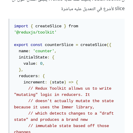
slice لأشرع في التعديل عليه مباشرة
import
{
 createSlice 
}
 from 
'@reduxjs/toolkit'
export
const
 counterSlice 
=
 createSlice
({
  name
:
'counter'
,
  initialState
:
{
    value
:
0
,
},
  reducers
:
{
    increment
:
(
state
)
=>
{
// Redux Toolkit allows us to write 
"mutating" logic in reducers. It
// doesn't actually mutate the state 
because it uses the Immer library,
// which detects changes to a "draft 
state" and produces a brand new
// immutable state based off those 
changes