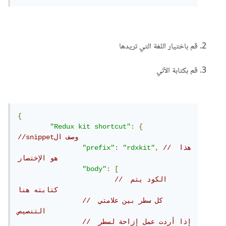
قم باختيار اللغة التي تريدها
قم بكتابة الآتي
{
"Redux kit shortcut"
:
{
//snippetوصف ال 
// هذا 
,
"rdxkit"
:
"prefix"
هو الإختصار 
"body"
:
[
// الكود يتم 
كتابته هنا 
// كل سطر بين علامتي 
التنصيص
// إذا أردت عمل إزاحة لسطر 